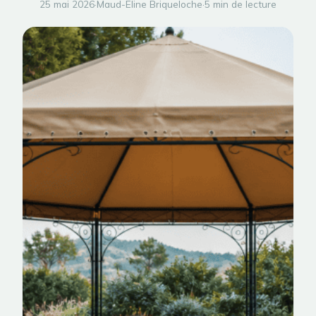
25 mai 2026
·
Maud-Eline Briqueloche
·
5 min de lecture