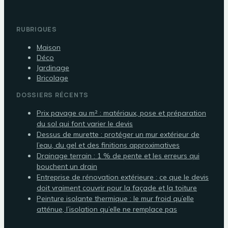
RUBRIQUES
Maison
Déco
Jardinage
Bricolage
DOSSIERS RÉCENTS
Prix pavage au m² : matériaux, pose et préparation
du sol qui font varier le devis
Dessus de murette : protéger un mur extérieur de
l’eau, du gel et des finitions approximatives
Drainage terrain : 1 % de pente et les erreurs qui
bouchent un drain
Entreprise de rénovation extérieure : ce que le devis
doit vraiment couvrir pour la façade et la toiture
Peinture isolante thermique : le mur froid qu’elle
atténue, l’isolation qu’elle ne remplace pas