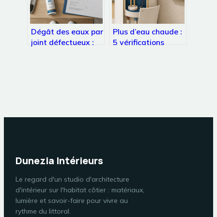
Dégât des eaux par
Plus d’eau chaude :
joint défectueux :
5 vérifications
qui paie réellement
indispensables
et comment éviter
avant d’appeler un
le refus d’assurance
plombier
?
Dunezia Intérieurs
Le regard d'un studio d'architecture
d'intérieur sur l'habitat côtier : matériaux,
lumière et savoir-faire pour vivre au
rythme du littoral.