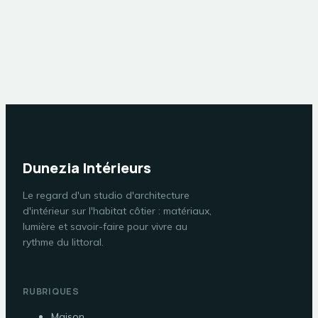
Dunezia Intérieurs
Le regard d'un studio d'architecture
d'intérieur sur l'habitat côtier : matériaux,
lumière et savoir-faire pour vivre au
rythme du littoral.
RUBRIQUES
Maison