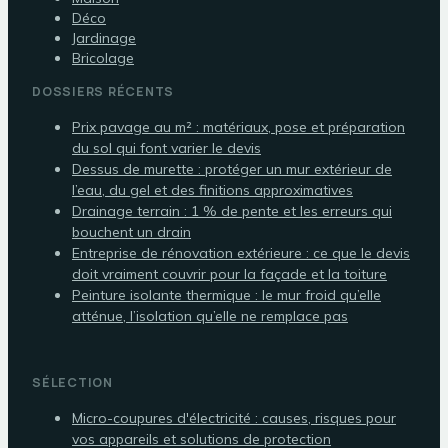
Déco
Jardinage
Bricolage
DOSSIERS RÉCENTS
Prix pavage au m² : matériaux, pose et préparation
du sol qui font varier le devis
Dessus de murette : protéger un mur extérieur de
l’eau, du gel et des finitions approximatives
Drainage terrain : 1 % de pente et les erreurs qui
bouchent un drain
Entreprise de rénovation extérieure : ce que le devis
doit vraiment couvrir pour la façade et la toiture
Peinture isolante thermique : le mur froid qu’elle
atténue, l’isolation qu’elle ne remplace pas
SÉLECTION
Micro-coupures d'électricité : causes, risques pour
vos appareils et solutions de protection