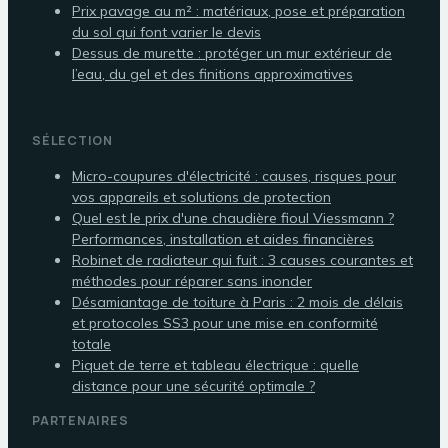
Prix pavage au m² : matériaux, pose et préparation
du sol qui font varier le devis
Dessus de murette : protéger un mur extérieur de
l’eau, du gel et des finitions approximatives
SÉLECTION
Micro-coupures d'électricité : causes, risques pour
vos appareils et solutions de protection
Quel est le prix d'une chaudière fioul Viessmann ?
Performances, installation et aides financières
Robinet de radiateur qui fuit : 3 causes courantes et
méthodes pour réparer sans inonder
Désamiantage de toiture à Paris : 2 mois de délais
et protocoles SS3 pour une mise en conformité
totale
Piquet de terre et tableau électrique : quelle
distance pour une sécurité optimale ?
PARTENAIRES