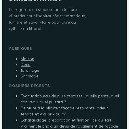
Le regard d'un studio d'architecture
d'intérieur sur l'habitat côtier : matériaux,
lumière et savoir-faire pour vivre au
rythme du littoral.
RUBRIQUES
Maison
Déco
Jardinage
Bricolage
DOSSIERS RÉCENTS
Évacuation eau de pluie terrasse : quelle pente, quel
caniveau, quel puisard ?
Peinture à la pliolite : façade respirante, odeur
tenace et vrai prix au m²
Échafaudage, préparation et finition : ce qui fait
vraiment le prix d’un devis de ravalement de façade