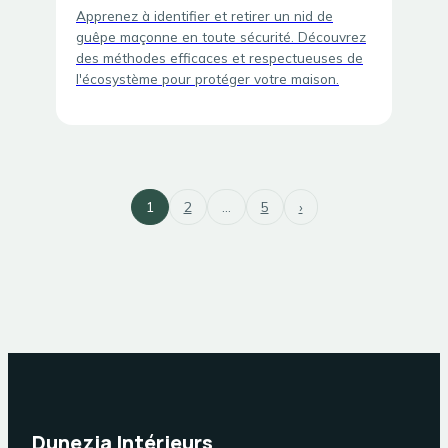
Apprenez à identifier et retirer un nid de
guêpe maçonne en toute sécurité. Découvrez
des méthodes efficaces et respectueuses de
l'écosystème pour protéger votre maison.
1
2
…
5
›
Dunezia Intérieurs