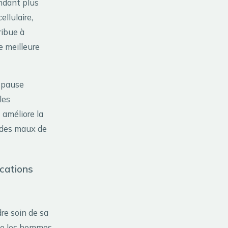
ndant plus
ellulaire,
ribue à
e meilleure
e pause
les
 améliore la
 des maux de
ications
re soin de sa
que les hommes,