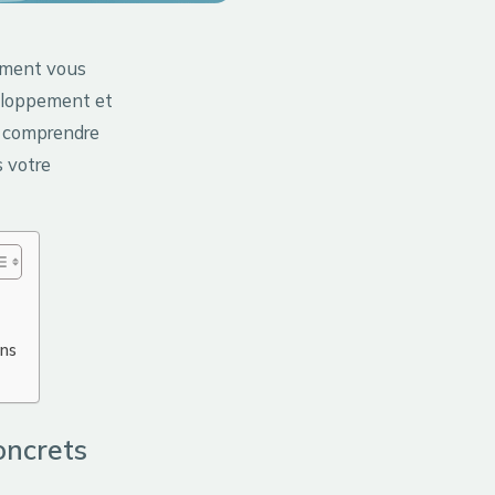
ement vous
eloppement et
t comprendre
s votre
ons
oncrets