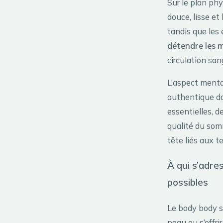
Sur le plan phy
douce, lisse et
tandis que les
détendre les 
circulation san
L’aspect menta
authentique da
essentielles, 
qualité du som
tête liés aux t
À qui s’adre
possibles
Le body body s
peau ou s’offri