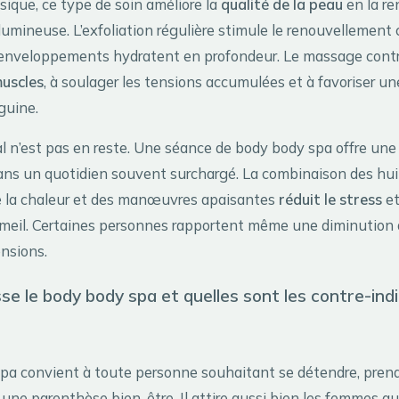
sique, ce type de soin améliore la
qualité de la peau
en la re
 lumineuse. L’exfoliation régulière stimule le renouvellement c
 enveloppements hydratent en profondeur. Le massage cont
muscles
, à soulager les tensions accumulées et à favoriser un
guine.
l n’est pas en reste. Une séance de body body spa offre un
ns un quotidien souvent surchargé. La combinaison des hui
de la chaleur et des manœuvres apaisantes
réduit le stress
et
meil. Certaines personnes rapportent même une diminution
ensions.
sse le body body spa et quelles sont les contre-ind
pa convient à toute personne souhaitant se détendre, prend
r une parenthèse bien-être. Il attire aussi bien les femmes 