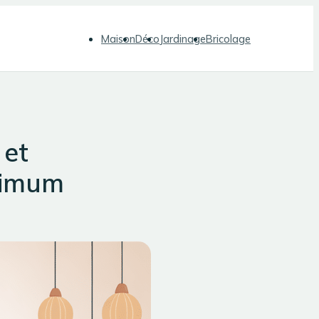
Maison
Déco
Jardinage
Bricolage
 et
aximum