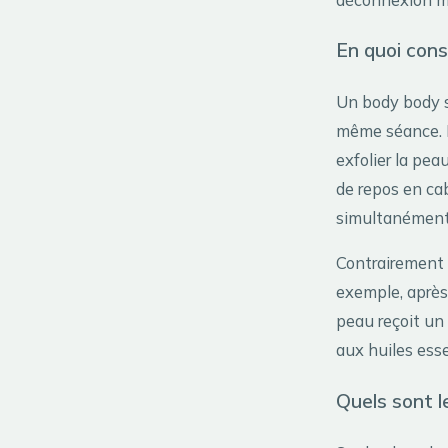
En quoi cons
Un body body s
même séance. D
exfolier la pea
de repos en ca
simultanément 
Contrairement 
exemple, après
peau reçoit u
aux huiles esse
Quels sont le