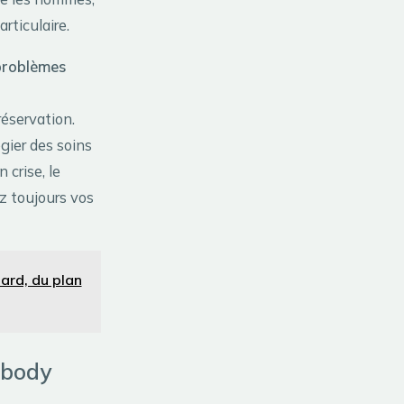
rticulaire.
problèmes
éservation.
gier des soins
crise, le
z toujours vos
dard, du plan
 body