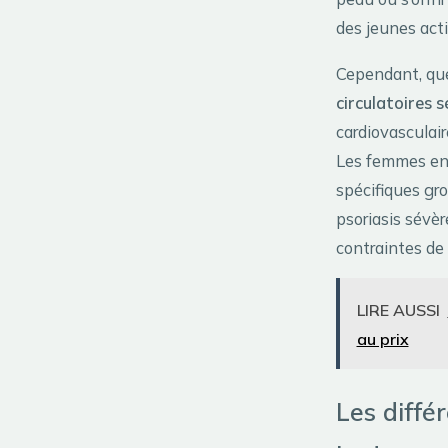
des jeunes acti
Cependant, que
circulatoires 
cardiovasculai
Les femmes ence
spécifiques gr
psoriasis sévèr
contraintes de 
LIRE AUSSI
au prix
Les diffé