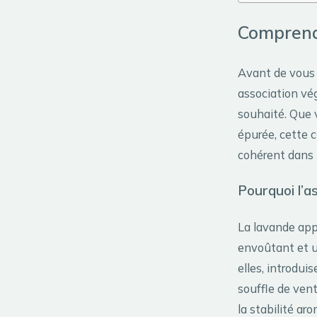
Comprendr
Avant de vous l
association vég
souhaité. Que 
épurée, cette 
cohérent dans 
Pourquoi l’a
La lavande app
envoûtant et un
elles, introdu
souffle de ven
la stabilité ar