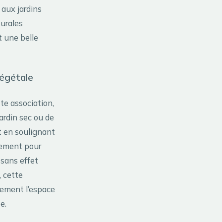
 aux jardins
turales
t une belle
végétale
te association,
ardin sec ou de
t en soulignant
lement pour
 sans effet
 cette
lement l’espace
e.