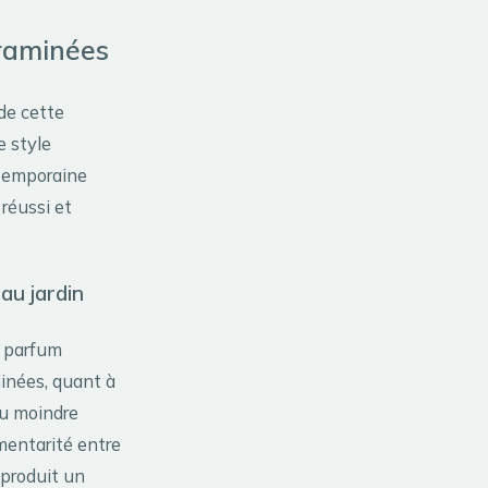
graminées
 de cette
e style
temporaine
réussi et
au jardin
n parfum
minées, quant à
au moindre
mentarité entre
 produit un