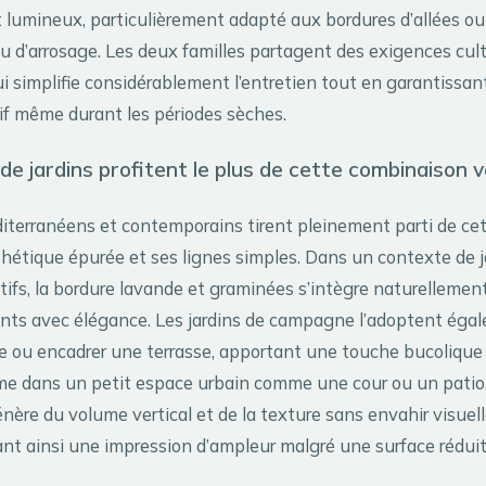
t lumineux, particulièrement adapté aux bordures d’allées ou
u d’arrosage. Les deux familles partagent des exigences cul
qui simplifie considérablement l’entretien tout en garantissan
f même durant les périodes sèches.
de jardins profitent le plus de cette combinaison 
diterranéens et contemporains tirent pleinement parti de cet
thétique épurée et ses lignes simples. Dans un contexte de j
tifs, la bordure lavande et graminées s’intègre naturellemen
ts avec élégance. Les jardins de campagne l’adoptent éga
ée ou encadrer une terrasse, apportant une touche bucolique
e dans un petit espace urbain comme une cour ou un patio,
nère du volume vertical et de la texture sans envahir visuel
ant ainsi une impression d’ampleur malgré une surface réduit