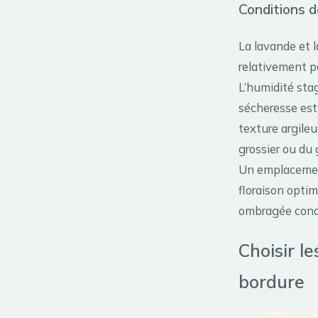
Conditions d
La lavande et 
relativement p
L’humidité sta
sécheresse est
texture argileu
grossier ou du 
Un emplacement
floraison opti
ombragée condui
Choisir l
bordure