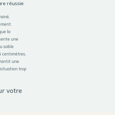
ure réussie
ainé,
nement.
que la
ésente une
du sable
5 centimètres.
rantit une
situation trop
ur votre