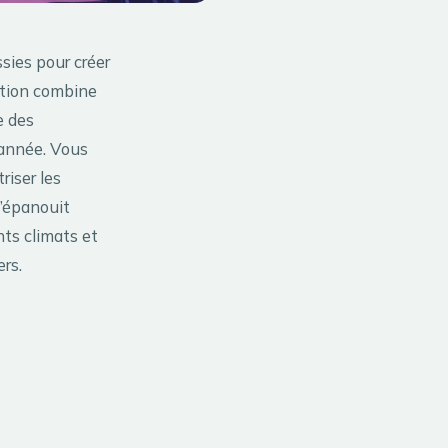
sies pour créer
ation combine
e des
 année. Vous
riser les
s’épanouit
nts climats et
ers.