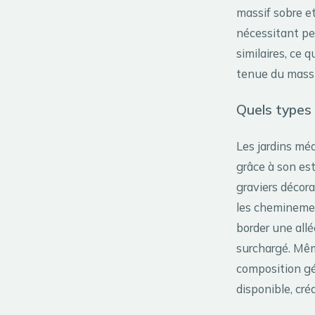
massif sobre e
nécessitant pe
similaires, ce 
tenue du massi
Quels types 
Les jardins mé
grâce à son es
graviers décora
les cheminemen
border une all
surchargé. Mêm
composition gé
disponible, cré