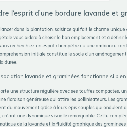
e l’esprit d’une bordure lavande et 
ancer dans la plantation, saisir ce qui fait le charme unique
étale vous aidera à choisir le bon emplacement et à définir l
vous recherchiez un esprit champêtre ou une ambiance con
compréhension initiale constitue le socle d’un aménagement 
la durée.
ssociation lavande et graminées fonctionne si bien 
orte une structure régulière avec ses touffes compactes, u
e floraison généreuse qui attire les pollinisateurs. Les gra
isent du mouvement grâce à leurs épis souples qui ondulent 
t, créant une dynamique visuelle remarquable. Cette complé
omatique de la lavande et la fluidité graphique des graminées