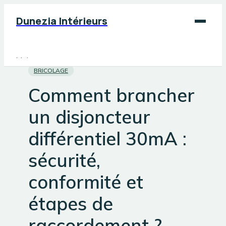
Dunezia Intérieurs
Maison
BRICOLAGE
Déco
Comment brancher
Jardinage
un disjoncteur
Bricolage
différentiel 30mA :
sécurité,
conformité et
étapes de
raccordement ?