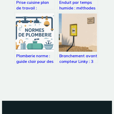
Prise cuisine plan
Enduit par temps
de travail :
humide : méthodes
comment bien les
fiables pour réussir
choisir et les placer
vos travaux
Plomberie norme :
Branchement avant
guide clair pour des
compteur Linky : 3
installations
risques majeurs et
conformes et sûres
la norme NF C 14-
100 à respecter