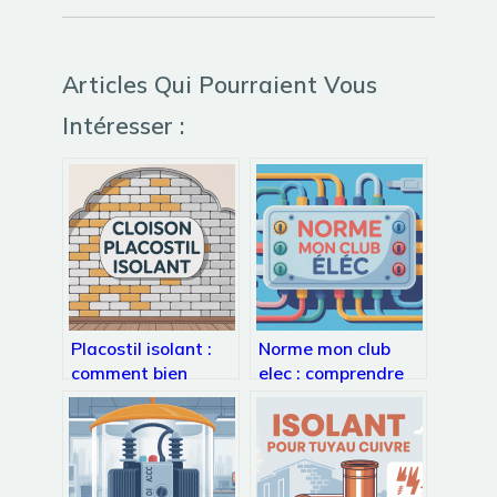
Articles Qui Pourraient Vous
Intéresser :
Placostil isolant :
Norme mon club
comment bien
elec : comprendre
choisir et poser
et appliquer
votre cloison
simplement la
norme c15-100