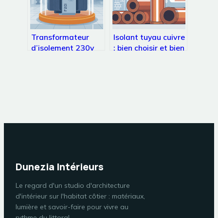
Transformateur
Isolant tuyau cuivre
d’isolement 230v
: bien choisir et bien
230v : usages,
poser pour éviter
sécurité et choix
les pertes
Dunezia Intérieurs
Le regard d'un studio d'architecture
d'intérieur sur l'habitat côtier : matériaux,
lumière et savoir-faire pour vivre au
rythme du littoral.