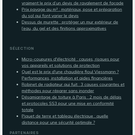
vraiment le prix d’un devis de ravalement de façade
Prix pavage au m² : matériaux, pose et préparation
du sol qui font varier le devis
Dessus de murette : protéger un mur extérieur de
l’eau, du gel et des finitions approximatives
SÉLECTION
Micro-coupures d'électricité : causes, risques pour
vos appareils et solutions de protection
Quel est le prix d'une chaudière fioul Viessmann ?
Performances, installation et aides financières
Robinet de radiateur qui fuit : 3 causes courantes et
méthodes pour réparer sans inonder
Désamiantage de toiture à Paris : 2 mois de délais
et protocoles SS3 pour une mise en conformité
totale
Piquet de terre et tableau électrique : quelle
distance pour une sécurité optimale ?
PARTENAIRES