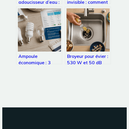
adoucisseur d’eau :
invisible : comment
comprendre les prix
allier esthétique
et faire les bons
parfaite et intégrité
choix
structurelle des sols
Ampoule
Broyeur pour évier :
économique : 3
530 W et 50 dB
critères techniques
pour éliminer vos
pour réduire votre
biodéchets sans
facture d’électricité
boucher vos
de 80 %
canalisations