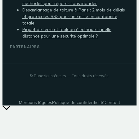
méthodes pour réparer sans inonder
Désamiantage de toiture à Paris : 2 mois de délais
et protocoles SS3 pour une mise en conformité
totale
Piquet de terre et tableau électrique : quelle
distance pour une sécurité optimale ?
PARTENAIRES
©
Dunezia Intérieurs
— Tous droits réservés.
Mentions légales
Politique de confidentialité
Contact
Retour
en
haut