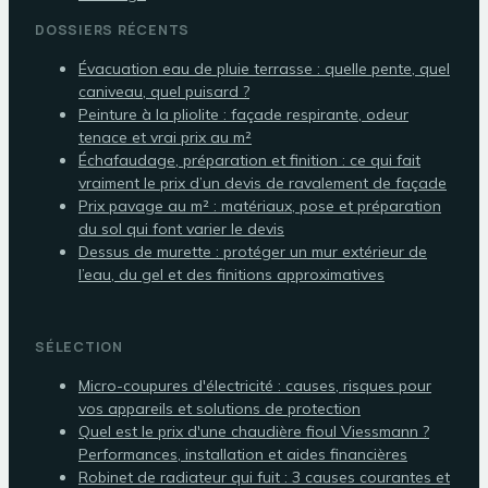
DOSSIERS RÉCENTS
Évacuation eau de pluie terrasse : quelle pente, quel
caniveau, quel puisard ?
Peinture à la pliolite : façade respirante, odeur
tenace et vrai prix au m²
Échafaudage, préparation et finition : ce qui fait
vraiment le prix d’un devis de ravalement de façade
Prix pavage au m² : matériaux, pose et préparation
du sol qui font varier le devis
Dessus de murette : protéger un mur extérieur de
l’eau, du gel et des finitions approximatives
SÉLECTION
Micro-coupures d'électricité : causes, risques pour
vos appareils et solutions de protection
Quel est le prix d'une chaudière fioul Viessmann ?
Performances, installation et aides financières
Robinet de radiateur qui fuit : 3 causes courantes et