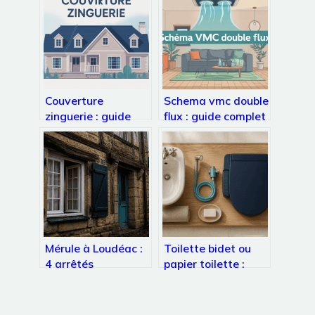
Couverture
Schema vmc double
zinguerie : guide
flux : guide complet
complet pour un toit
et plan de câblage
durable et bien
expliqué
protégé
Mérule à Loudéac :
Toilette bidet ou
4 arrêtés
papier toilette :
préfectoraux et les
pourquoi changer
réflexes pour
vos habitudes pour
sauver votre
une hygiène