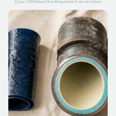
10 juin 2026
·
Maud-Eline Briqueloche
·
5 min de lecture