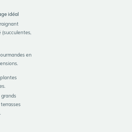
ge idéal
raignant
é (succulentes,
gourmandes en
ensions.
, plantes
es.
, grands
 terrasses
.