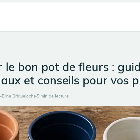
r le bon pot de fleurs : gui
aux et conseils pour vos p
Eline Briqueloche
·
5 min de lecture