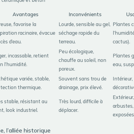
Avantages
Inconvénients
Usa
euse, favorise la
Lourde, sensible au gel,
Plantes c
piration racinaire, évacue
séchage rapide du
l’humidit
xcès d’eau.
terreau.
cactus).
Peu écologique,
er, incassable, retient
Plantes 
chauffe au soleil, non
n l’humidité.
eau, susp
poreux.
hétique variée, stable,
Souvent sans trou de
Intérieur
otection thermique.
drainage, prix élevé.
décorativ
Extérieur
s stable, résistant au
Très lourd, difficile à
arbustes,
t, look industriel.
déplacer.
exposées
e, l’alliée historique