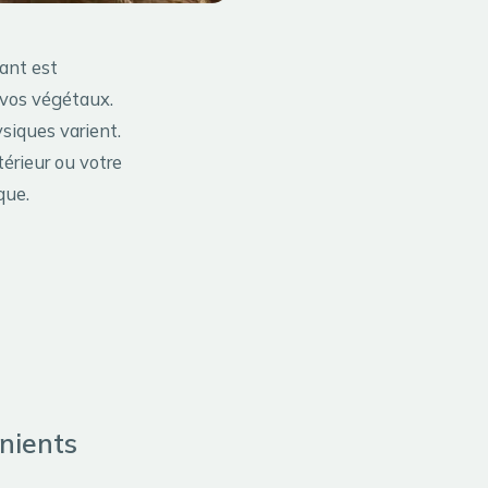
nant est
e vos végétaux.
siques varient.
érieur ou votre
que.
nients