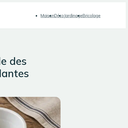
Maison
Déco
Jardinage
Bricolage
de des
lantes