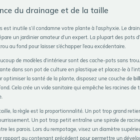
nce du drainage et de la taille
s est inutile s’il condamne votre plante à l’asphyxie. Le drai
épare un jardinier amateur d’un expert. La plupart des pots d
ou au fond pour laisser s’échapper l’eau excédentaire.
aucoup de modèles d’intérieur sont des cache-pots sans trou.
ante dans son pot de culture en plastique et placez-le à l’int
r optimiser la santé de la plante, disposez une couche de
bil
fond. Cela crée un vide sanitaire qui empêche les racines de
e.
aille, la règle est la proportionnalité. Un pot trop grand retie
ourrissement. Un pot trop petit entraîne une spirale de racin
tre les parois. Lors du rempotage, visez un diamètre supérieu
ar rapport au contenant précédent pour permettre un déve