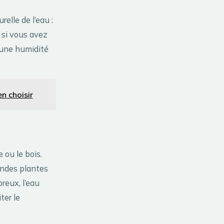
elle de l’eau :
é si vous avez
 une humidité
n choisir
 ou le bois.
randes plantes
reux, l’eau
ter le