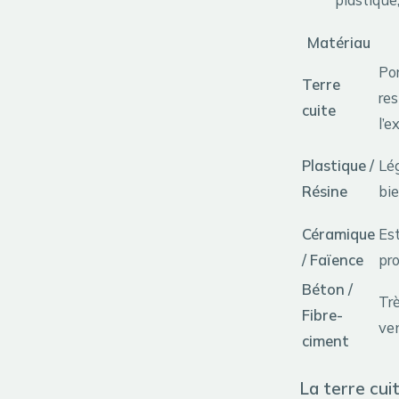
Matériau
Por
Terre
res
cuite
l’e
Plastique /
Lég
Résine
bie
Céramique
Est
/ Faïence
pr
Béton /
Trè
Fibre-
ven
ciment
La terre cuit