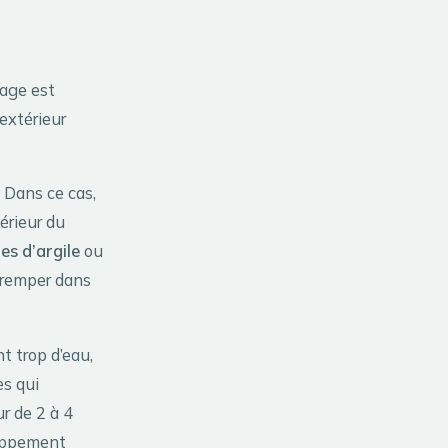
nage est
’extérieur
 Dans ce cas,
érieur du
les d’argile
ou
 tremper dans
nt trop d’eau,
es qui
r de 2 à 4
loppement