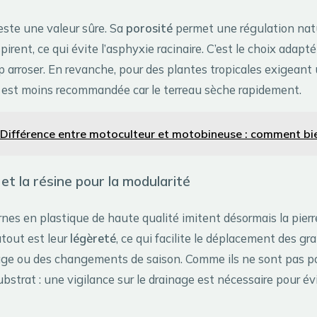
reste une valeur sûre. Sa
porosité
permet une régulation natur
spirent, ce qui évite l’asphyxie racinaire. C’est le choix adapt
p arroser. En revanche, pour des plantes tropicales exigeant
e est moins recommandée car le terreau sèche rapidement.
Différence entre motoculteur et motobineuse : comment bie
 et la résine pour la modularité
es en plastique de haute qualité imitent désormais la pierre
atout est leur
légèreté
, ce qui facilite le déplacement des g
age ou des changements de saison. Comme ils ne sont pas po
ubstrat : une vigilance sur le drainage est nécessaire pour évi