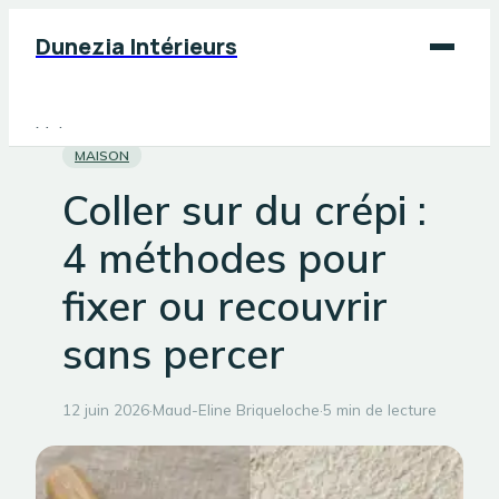
Dunezia Intérieurs
Maison
MAISON
Déco
Coller sur du crépi :
Jardinage
4 méthodes pour
Bricolage
fixer ou recouvrir
sans percer
12 juin 2026
·
Maud-Eline Briqueloche
·
5 min de lecture