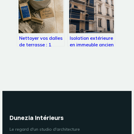
votre déduction
Nettoyer vos dalles
Isolation extérieure
de terrasse : 1
en immeuble ancien
mélange naturel, 3
: le seuil des 50% et
étapes clés et les
les 3 dérogations
erreurs à éviter
légales
Dunezia Intérieurs
Le regard d'un studio d'architecture