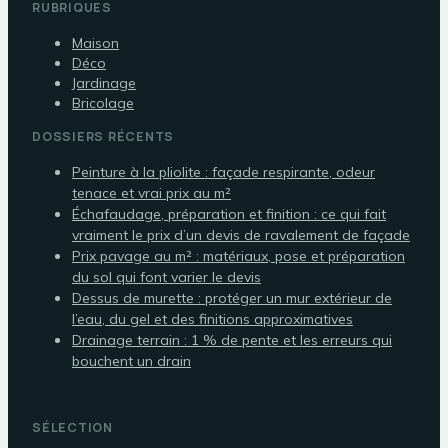
RUBRIQUES
Maison
Déco
Jardinage
Bricolage
DOSSIERS RÉCENTS
Peinture à la pliolite : façade respirante, odeur
tenace et vrai prix au m²
Échafaudage, préparation et finition : ce qui fait
vraiment le prix d’un devis de ravalement de façade
Prix pavage au m² : matériaux, pose et préparation
du sol qui font varier le devis
Dessus de murette : protéger un mur extérieur de
l’eau, du gel et des finitions approximatives
Drainage terrain : 1 % de pente et les erreurs qui
bouchent un drain
SÉLECTION