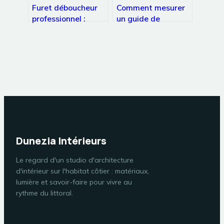
Furet déboucheur
Comment mesurer
professionnel :
un guide de
comment choisir et
tronçonneuse :
bien l’utiliser
méthode simple et
erreurs à éviter
Dunezia Intérieurs
Le regard d'un studio d'architecture
d'intérieur sur l'habitat côtier : matériaux,
lumière et savoir-faire pour vivre au
rythme du littoral.