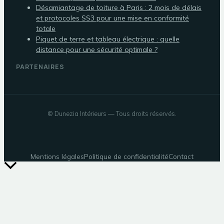
Désamiantage de toiture à Paris : 2 mois de délais
et protocoles SS3 pour une mise en conformité
totale
Piquet de terre et tableau électrique : quelle
distance pour une sécurité optimale ?
PARTENAIRES
©
Dunezia Intérieurs
— Tous droits réservés.
Mentions légales
Politique de confidentialité
Contact
Retour
en
haut