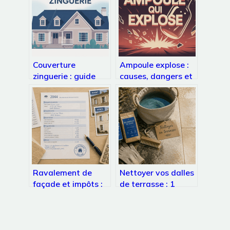
Couverture
Ampoule explose :
zinguerie : guide
causes, dangers et
complet pour un toit
solutions simples
durable et bien
protégé
Ravalement de
Nettoyer vos dalles
façade et impôts :
de terrasse : 1
comment éviter
mélange naturel, 3
l’erreur qui annule
étapes clés et les
votre déduction
erreurs à éviter