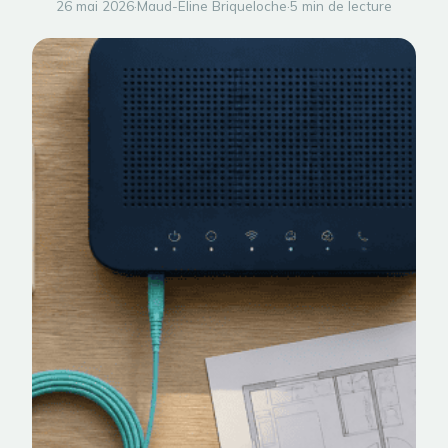
26 mai 2026
·
Maud-Eline Briqueloche
·
5 min de lecture