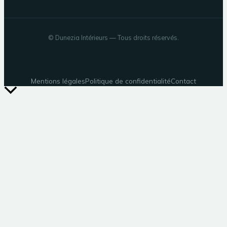
©
Dunezia Intérieurs
— Tous droits réservés.
Mentions légales
Politique de confidentialité
Contact
Retour
en
haut