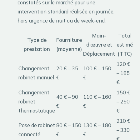
constatés sur le marché pour une
intervention standard réalisée en journée,
hors urgence de nuit ou de week-end.
Main-
Total
Type de
Fourniture
d’œuvre et
estimé
prestation
(moyenne)
Déplacement
(TTC)
120 €
Changement
20 € – 35
100 € – 150
– 185
robinet manuel
€
€
€
Changement
150 €
40 € – 90
110 € – 160
robinet
– 250
€
€
thermostatique
€
210 €
Pose de robinet
80 € – 150
130 € – 180
– 330
connecté
€
€
€