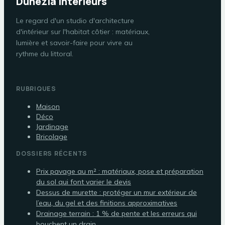
Dunezia Intérieurs
Le regard d'un studio d'architecture
d'intérieur sur l'habitat côtier : matériaux,
lumière et savoir-faire pour vivre au
rythme du littoral.
RUBRIQUES
Maison
Déco
Jardinage
Bricolage
DOSSIERS RÉCENTS
Prix pavage au m² : matériaux, pose et préparation
du sol qui font varier le devis
Dessus de murette : protéger un mur extérieur de
l’eau, du gel et des finitions approximatives
Drainage terrain : 1 % de pente et les erreurs qui
bouchent un drain