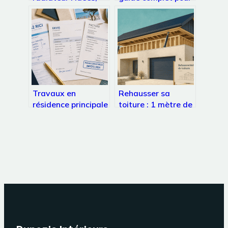
risques et solutions
choisir et installer le
intelligentes
vôtre
Travaux en
Rehausser sa
résidence principale
toiture : 1 mètre de
: quels avantages
hauteur pour
fiscaux réels en
transformer vos
2024 ?
combles perdus