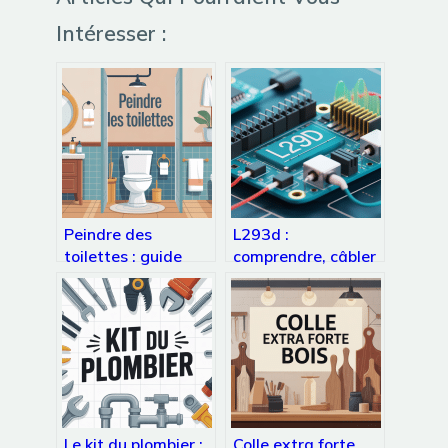
Intéresser :
Peindre des
L293d :
toilettes : guide
comprendre, câbler
complet pour
et utiliser ce pilote
réussir sans faux
moteur populaire
pas
Le kit du plombier :
Colle extra forte