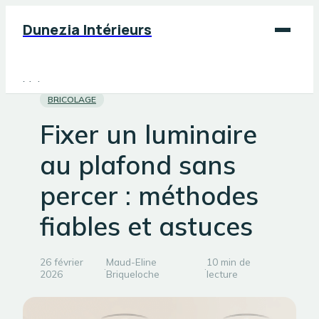
Dunezia Intérieurs
Maison
BRICOLAGE
Déco
Fixer un luminaire
Jardinage
au plafond sans
Bricolage
percer : méthodes
fiables et astuces
26 février
Maud-Eline
10 min de
·
·
2026
Briqueloche
lecture