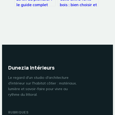
le guide complet
bois : bien choisir et
pour bien s’équiper
réussir tous vos
collages
Dunezia Intérieurs
Le regard d'un studio d'architecture
d'intérieur sur l'habitat côtier : matériaux,
lumière et savoir-faire pour vivre au
rythme du littoral.
RUBRIQUES