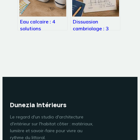
Eau calcaire : 4
Dissuasion
solutions
cambriolage : 3
techniques et
minutes pour faire
naturelles pour
fuir l’intrus et
protéger votre
protéger votre
maison
foyer
Dunezia Intérieurs
Le regard d'un studio d'architecture
d'intérieur sur l'habitat côtier : matériaux,
lumière et savoir-faire pour vivre au
rythme du littoral.