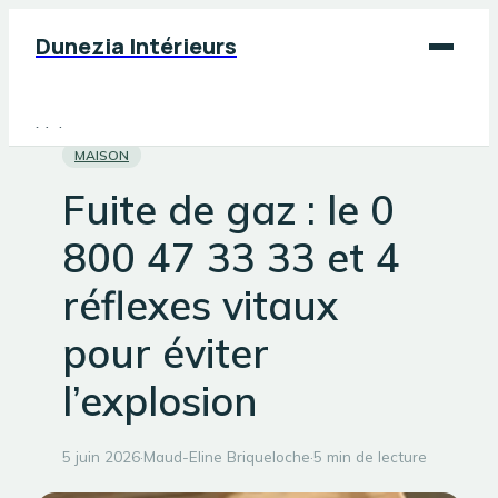
Dunezia Intérieurs
Maison
MAISON
Déco
Fuite de gaz : le 0
Jardinage
800 47 33 33 et 4
Bricolage
réflexes vitaux
pour éviter
l’explosion
5 juin 2026
·
Maud-Eline Briqueloche
·
5 min de lecture