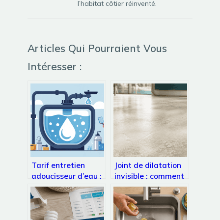
l’habitat côtier réinventé.
Articles Qui Pourraient Vous
Intéresser :
Tarif entretien
Joint de dilatation
adoucisseur d’eau :
invisible : comment
comprendre les prix
allier esthétique
et faire les bons
parfaite et intégrité
choix
structurelle des sols