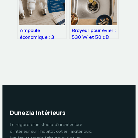
Ampoule
Broyeur pour évier :
économique : 3
530 W et 50 dB
critères techniques
pour éliminer vos
pour réduire votre
biodéchets sans
facture d’électricité
boucher vos
de 80 %
canalisations
Dunezia Intérieurs
Le regard d'un studio d'architecture
d'intérieur sur l'habitat côtier : matériaux,
lumière et savoir-faire pour vivre au