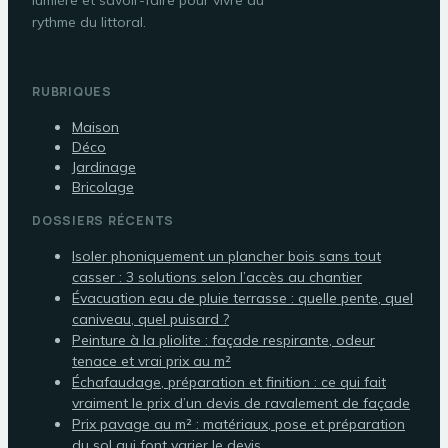
rythme du littoral.
RUBRIQUES
Maison
Déco
Jardinage
Bricolage
DOSSIERS RÉCENTS
Isoler phoniquement un plancher bois sans tout
casser : 3 solutions selon l’accès au chantier
Évacuation eau de pluie terrasse : quelle pente, quel
caniveau, quel puisard ?
Peinture à la pliolite : façade respirante, odeur
tenace et vrai prix au m²
Échafaudage, préparation et finition : ce qui fait
vraiment le prix d’un devis de ravalement de façade
Prix pavage au m² : matériaux, pose et préparation
du sol qui font varier le devis