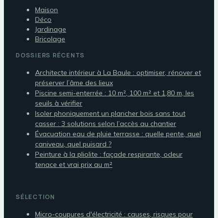
Maison
Déco
Jardinage
Bricolage
DOSSIERS RÉCENTS
Architecte intérieur à La Baule : optimiser, rénover et
préserver l’âme des lieux
Piscine semi-enterrée : 10 m², 100 m² et 1,80 m, les
seuils à vérifier
Isoler phoniquement un plancher bois sans tout
casser : 3 solutions selon l’accès au chantier
Évacuation eau de pluie terrasse : quelle pente, quel
caniveau, quel puisard ?
Peinture à la pliolite : façade respirante, odeur
tenace et vrai prix au m²
SÉLECTION
Micro-coupures d'électricité : causes, risques pour