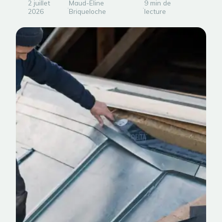
2 juillet
Maud-Eline
9 min de
·
·
2026
Briqueloche
lecture