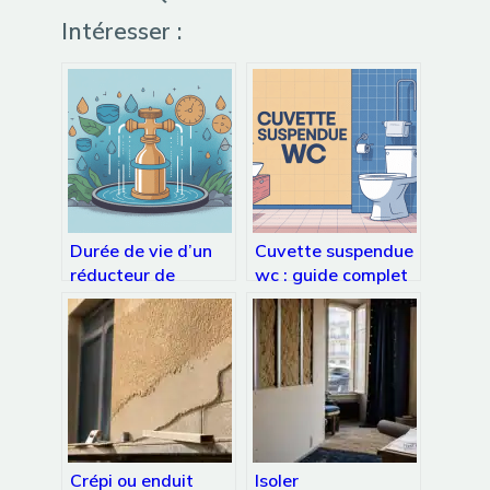
Intéresser :
Durée de vie d’un
Cuvette suspendue
réducteur de
wc : guide complet
pression d’eau : ce
pour bien choisir et
qu’il faut vraiment
poser
savoir
Crépi ou enduit
Isoler