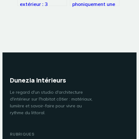
extérieur : 3
phoniquement une
critères techniques
pièce : 4 méthodes
pour faire le bon
pour bloquer les
choix
bruits de voisinage
et de rue
Dunezia Intérieurs
Le regard d'un studio d'architecture
d'intérieur sur l'habitat côtier : matériaux,
lumière et savoir-faire pour vivre au
rythme du littoral.
RUBRIQUES