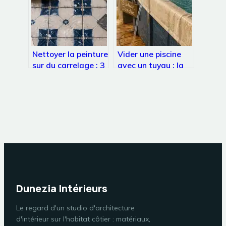
Nettoyer la peinture
Vider une piscine
sur du carrelage : 3
avec un tuyau : la
méthodes efficaces
méthode du siphon
et le geste pour
expliquée étape par
protéger l’émail
étape
Dunezia Intérieurs
Le regard d'un studio d'architecture
d'intérieur sur l'habitat côtier : matériaux,