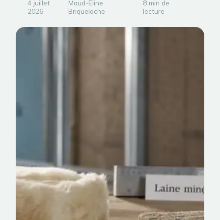
4 juillet
Maud-Eline
8 min de
·
·
2026
Briqueloche
lecture