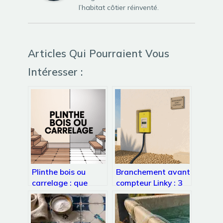
l’habitat côtier réinventé.
Articles Qui Pourraient Vous
Intéresser :
Plinthe bois ou
Branchement avant
carrelage : que
compteur Linky : 3
choisir pour un
risques majeurs et
rendu harmonieux ?
la norme NF C 14-
100 à respecter