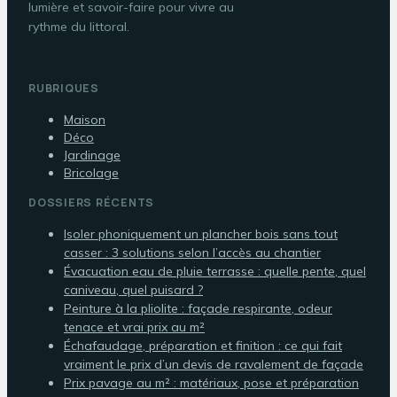
lumière et savoir-faire pour vivre au
rythme du littoral.
RUBRIQUES
Maison
Déco
Jardinage
Bricolage
DOSSIERS RÉCENTS
Isoler phoniquement un plancher bois sans tout
casser : 3 solutions selon l’accès au chantier
Évacuation eau de pluie terrasse : quelle pente, quel
caniveau, quel puisard ?
Peinture à la pliolite : façade respirante, odeur
tenace et vrai prix au m²
Échafaudage, préparation et finition : ce qui fait
vraiment le prix d’un devis de ravalement de façade
Prix pavage au m² : matériaux, pose et préparation