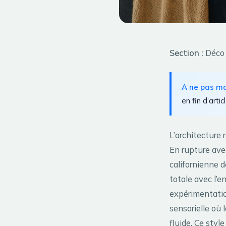
Section :
Déco
A ne pas m
en fin d’articl
L’architecture 
En rupture ave
californienne 
totale avec l’
expérimentatio
sensorielle où l
fluide. Ce styl