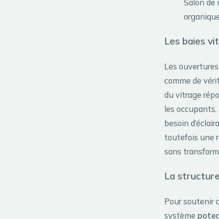
Salon de 
organiqu
Les baies vi
Les ouvertures 
comme de véri
du vitrage rép
les occupants,
besoin d’éclair
toutefois une r
sans transforme
La structur
Pour soutenir 
système
pote