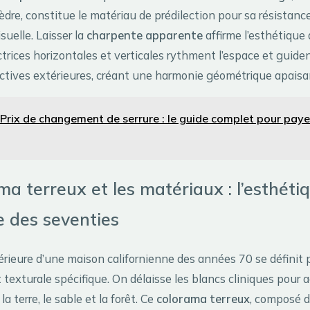
èdre, constitue le matériau de prédilection pour sa résistance
suelle. Laisser la
charpente apparente
affirme l’esthétique
ctrices horizontales et verticales rythment l’espace et guiden
ectives extérieures, créant une harmonie géométrique apaisa
Prix de changement de serrure : le guide complet pour payer
ma terreux et les matériaux : l’esthéti
 des seventies
érieure d’une maison californienne des années 70 se définit 
texturale spécifique. On délaisse les blancs cliniques pour 
a terre, le sable et la forêt. Ce
colorama terreux
, composé d