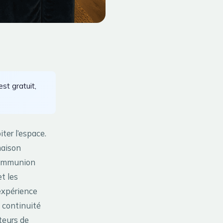
st gratuit,
ter l’espace.
maison
 communion
t les
expérience
ne continuité
teurs de