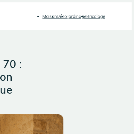
Maison
Déco
Jardinage
Bricolage
 70 :
ion
que