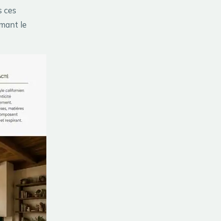
s ces
rmant le