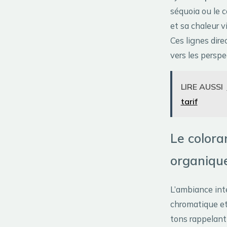
séquoia ou le c
et sa chaleur vi
Ces lignes dire
vers les persp
LIRE AUSSI
tarif
Le colora
organique
L’ambiance int
chromatique et 
tons rappelant l