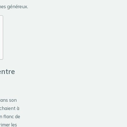
umes généreux.
entre
dans son
rchaient à
un flanc de
rimer les