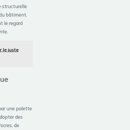
 structurelle
 du bâtiment.
t le regard
nte.
 le juste
que
par une palette
adopter des
’ocres, de