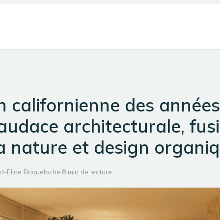
 californienne des années
audace architecturale, fus
a nature et design organi
d-Eline Briqueloche
·
8 min de lecture