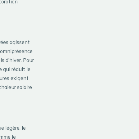
coration
rées agissent
e omniprésence
s d’hiver. Pour
ce qui réduit le
tures exigent
chaleur solaire
e légère, le
omme le