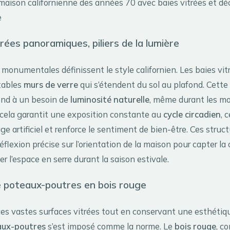
maison californienne des années 70 avec baies vitrées et dé
e
trées panoramiques, piliers de la lumière
monumentales définissent le style californien. Les baies vit
tables
murs de verre
qui s’étendent du sol au plafond. Cett
ond à un besoin de
luminosité naturelle
, même durant les moi
 cela garantit une exposition constante au
cycle circadien
, 
age artificiel et renforce le sentiment de bien-être. Ces struc
éflexion précise sur l’orientation de la maison pour capter la 
r l’espace en serre durant la saison estivale.
e poteaux-poutres en bois rouge
ces vastes surfaces vitrées tout en conservant une esthétiqu
aux-poutres
s’est imposé comme la norme. Le
bois rouge
, c