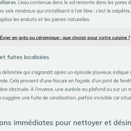
llaires
. L’eau contenue dans le sol remonte dans les pores 
 sels minéraux qui cristallisent à l’air libre : c’est le salpêtre
lise les enduits et les pierres naturelles.
Évier en grès ou céramique : que choisir pour votre cuisine ?
 et fuites localisées
 délimitée qui s’agrandit après un épisode pluvieux indique
érale. Cela provient d’une fissure en façade, d’un joint de fenê
ière obstruée. À l’inverse, une auréole au plafond ou sur un
 suggère une fuite de canalisation, parfois invisible car situ
ions immédiates pour nettoyer et désin