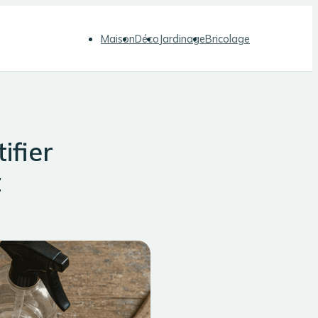
Maison
Déco
Jardinage
Bricolage
ifier
t