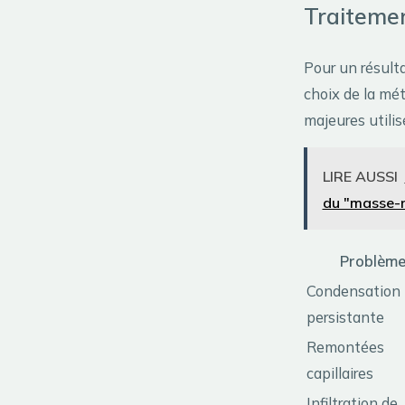
Traitemen
Pour un résulta
choix de la mé
majeures utilis
LIRE AUSSI
du "masse-
Problèm
Condensation
persistante
Remontées
capillaires
Infiltration de