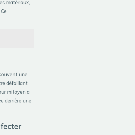
des matériaux,
. Ce
 souvent une
tre défaillant
 mur mitoyen à
ée derrière une
fecter