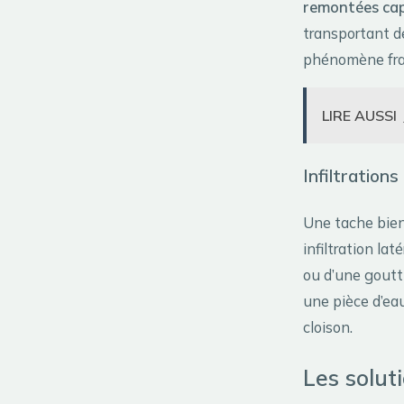
remontées capi
transportant des
phénomène fragi
LIRE AUSSI
Infiltrations
Une tache bien
infiltration lat
ou d’une goutt
une pièce d’eau
cloison.
Les solut