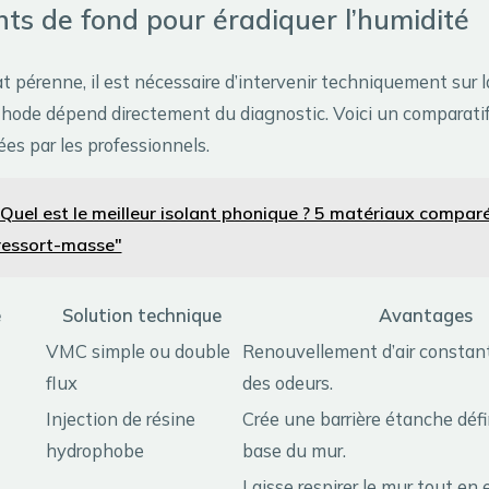
ts de fond pour éradiquer l’humidité
t pérenne, il est nécessaire d’intervenir techniquement sur l
thode dépend directement du diagnostic. Voici un comparatif
ées par les professionnels.
Quel est le meilleur isolant phonique ? 5 matériaux comparé
ressort-masse"
e
Solution technique
Avantages
VMC simple ou double
Renouvellement d’air constant
flux
des odeurs.
Injection de résine
Crée une barrière étanche défin
hydrophobe
base du mur.
Laisse respirer le mur tout e