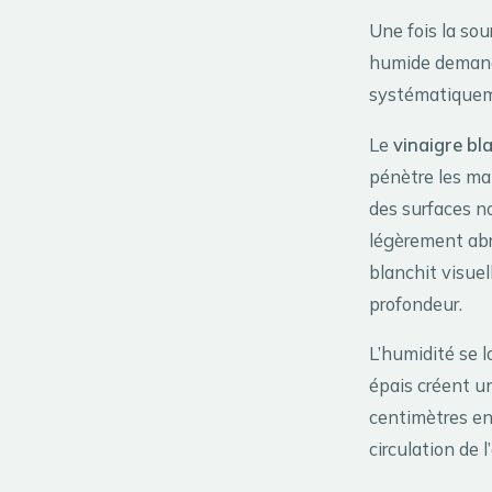
Une fois la sou
humide demande
systématiquem
Le
vinaigre bl
pénètre les ma
des surfaces no
légèrement abra
blanchit visue
profondeur.
L’humidité se l
épais créent u
centimètres ent
circulation de 