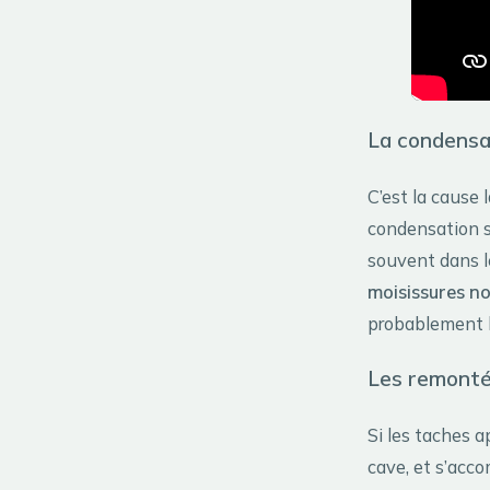
La condensat
C’est la cause
condensation se
souvent dans l
moisissures no
probablement le
Les remontée
Si les taches 
cave, et s’acc