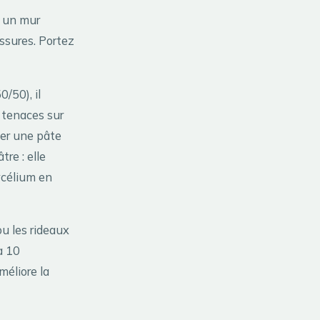
r un mur
ssures. Portez
0/50), il
 tenaces sur
éer une pâte
re : elle
ycélium en
ou les rideaux
à 10
méliore la