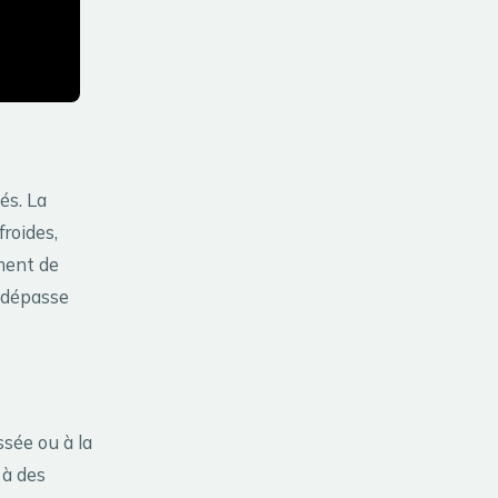
és. La
froides,
ement de
é dépasse
sée ou à la
 à des