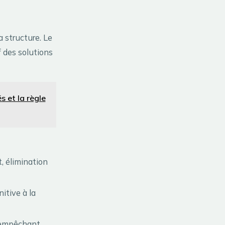
a structure. Le
 des solutions
s et la règle
, élimination
itive à la
n empêchant