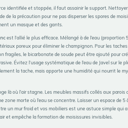
rce identifiée et stoppée, il faut assainir le support. Nettoye
 de la précaution pour ne pas disperser les spores de moisi
ent un masque et des gants.
anc
est l’allié le plus efficace. Mélangé à de l’eau (proportion 5
tériaux poreux pour éliminer le champignon. Pour les taches
n fragiles, le bicarbonate de soude peut être ajouté pour cr
sive. Évitez l’usage systématique de l’eau de Javel sur le plât
llement la tache, mais apporte une humidité qui nourrit le m
oge là où l’air stagne. Les meubles massifs collés aux parois 
ne zone morte où l’eau se concentre. Laisser un espace de 5 
re un mur froid et vos mobiliers est une astuce simple qui a
l’air et empêche la formation de moisissures invisibles.