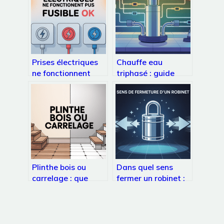
Prises électriques
Chauffe eau
ne fonctionnent
triphasé : guide
plus pourtant
complet pour bien
fusible ok : que faire
choisir et installer
?
Plinthe bois ou
Dans quel sens
carrelage : que
fermer un robinet :
choisir pour un
repères simples
rendu harmonieux ?
pour ne plus hésiter