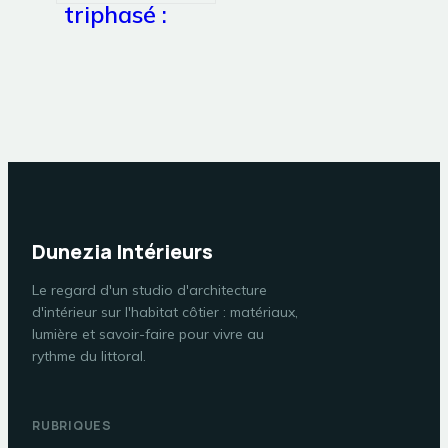
triphasé :
guide
complet pour
bien choisir
et installer
Dunezia Intérieurs
Le regard d'un studio d'architecture
d'intérieur sur l'habitat côtier : matériaux,
lumière et savoir-faire pour vivre au
rythme du littoral.
RUBRIQUES