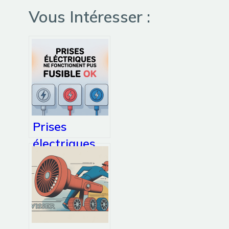
Vous Intéresser :
Prises
électriques
ne
fonctionnent
plus
pourtant
fusible ok :