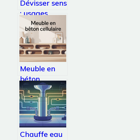
Dévisser sens
que faire ?
: usages,
nuances et
expressions à
connaître
Meuble en
béton
cellulaire :
idées, plans
et mode
d’emploi
complet
Chauffe eau