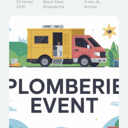
14 février
Maud-Eline
6 min de
·
·
2026
Briqueloche
lecture