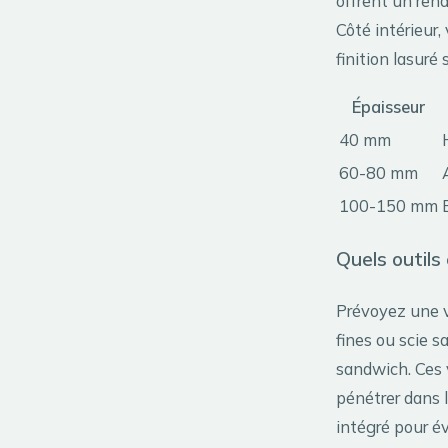
offrent un rend
Côté intérieur
finition lasuré 
Épaisseur
40 mm
60-80 mm
100-150 mm
Quels outils
Prévoyez une v
fines ou scie 
sandwich. Ces 
pénétrer dans 
intégré pour évi