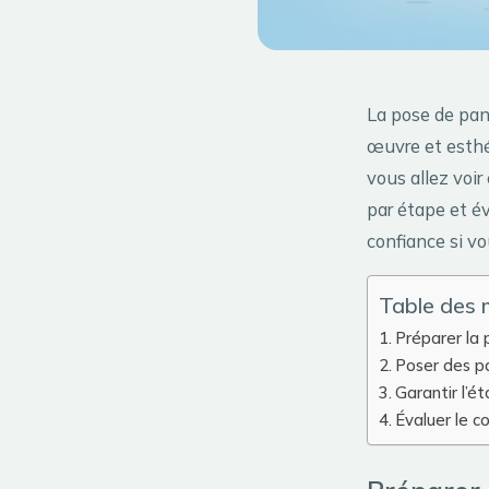
La pose de pann
œuvre et esthét
vous allez voi
par étape et év
confiance si vo
Table des 
Préparer la
Poser des p
Garantir l’é
Évaluer le c