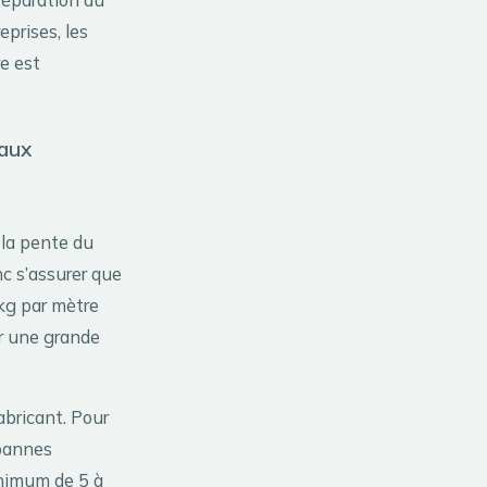
eprises, les
re est
eaux
 la pente du
nc s’assurer que
kg par mètre
ur une grande
abricant. Pour
pannes
inimum de 5 à