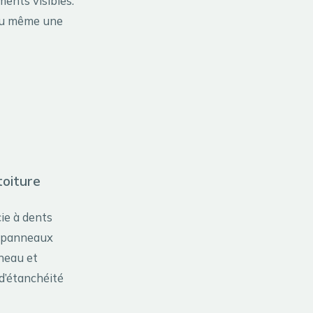
ments visibles.
 ou même une
toiture
ie à dents
es panneaux
nneau et
 d’étanchéité