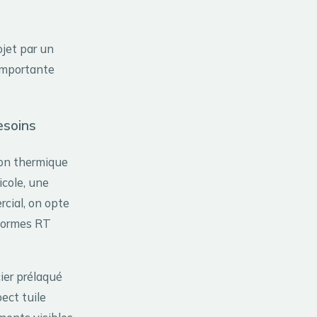
ojet par un
 importante
esoins
ion thermique
cole, une
rcial, on opte
 normes RT
cier prélaqué
ect tuile