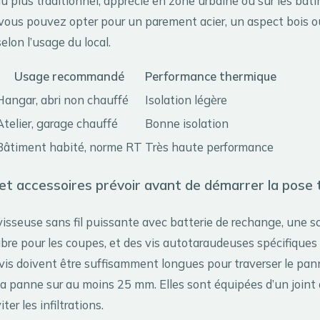
u plus traditionnel, apprécié en zone urbaine ou sur les bâti
, vous pouvez opter pour un parement acier, un aspect bois
selon l’usage du local.
Usage recommandé
Performance thermique
Hangar, abri non chauffé
Isolation légère
Atelier, garage chauffé
Bonne isolation
Bâtiment habité, norme RT
Très haute performance
 et accessoires prévoir avant de démarrer la pose 
isseuse sans fil puissante avec batterie de rechange, une sc
sabre pour les coupes, et des vis autotaraudeuses spécifiqu
vis doivent être suffisamment longues pour traverser le pa
la panne sur au moins 25 mm. Elles sont équipées d’un joint
ter les infiltrations.