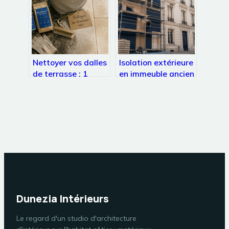
Nettoyer vos dalles
Isolation extérieure
de terrasse : 1
en immeuble ancien
mélange naturel, 3
: le seuil des 50% et
étapes clés et les
les 3 dérogations
erreurs à éviter
légales
Dunezia Intérieurs
Le regard d'un studio d'architecture