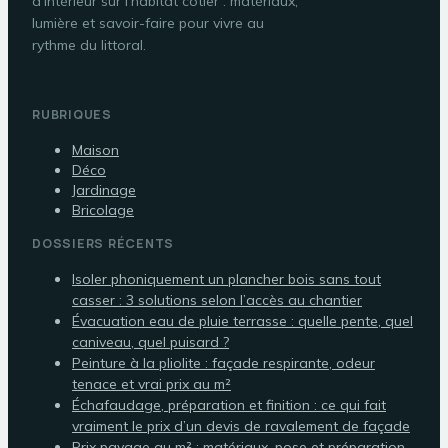
d'intérieur sur l'habitat côtier : matériaux,
lumière et savoir-faire pour vivre au
rythme du littoral.
RUBRIQUES
Maison
Déco
Jardinage
Bricolage
DOSSIERS RÉCENTS
Isoler phoniquement un plancher bois sans tout
casser : 3 solutions selon l’accès au chantier
Évacuation eau de pluie terrasse : quelle pente, quel
caniveau, quel puisard ?
Peinture à la pliolite : façade respirante, odeur
tenace et vrai prix au m²
Échafaudage, préparation et finition : ce qui fait
vraiment le prix d’un devis de ravalement de façade
Prix pavage au m² : matériaux, pose et préparation