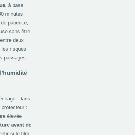
que
, à base
30 minutes
 de patience,
euse sans être
n entre deux
 les risques
rs passages.
l’humidité
séchage. Dans
 protecteur :
ure élevée
nture avant de
tir si le film