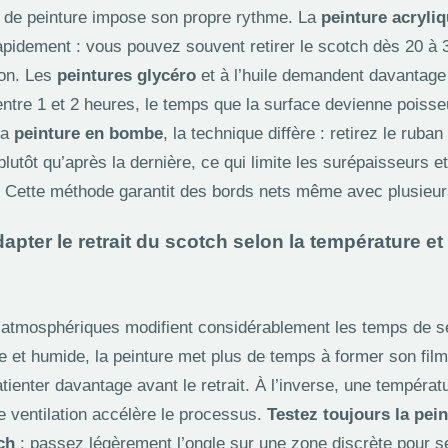
 de peinture impose son propre rythme. La
peinture acryli
apidement : vous pouvez souvent retirer le scotch dès 20 à 
ion. Les
peintures glycéro
et à l’huile demandent davantage
ntre 1 et 2 heures, le temps que la surface devienne poiss
la
peinture en bombe
, la technique diffère : retirez le ruba
lutôt qu’après la dernière, ce qui limite les surépaisseurs et
 Cette méthode garantit des bords nets même avec plusieu
ter le retrait du scotch selon la température et 
 atmosphériques modifient considérablement les temps de 
e et humide, la peinture met plus de temps à former son film
ienter davantage avant le retrait. À l’inverse, une températ
 ventilation accélère le processus.
Testez toujours la pei
tch
: passez légèrement l’ongle sur une zone discrète pour sen