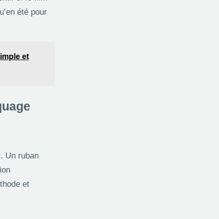
u’en été pour
imple et
quage
t. Un ruban
ion
thode et