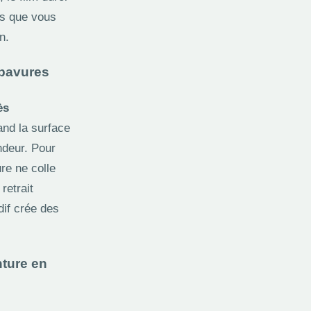
es que vous
n.
 bavures
ès
uand la surface
ndeur. Pour
ure ne colle
retrait
dif crée des
nture en