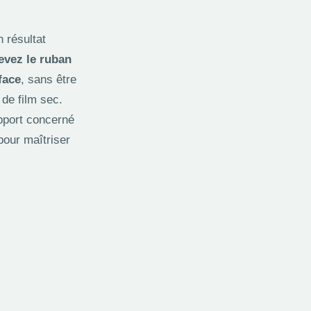
n résultat
evez le ruban
face
, sans être
 de film sec.
upport concerné
pour maîtriser