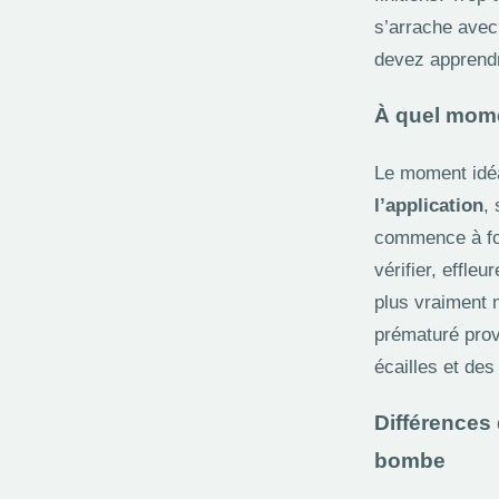
s’arrache avec
devez apprendre
À quel momen
Le moment idé
l’application
, 
commence à for
vérifier, effle
plus vraiment 
prématuré provo
écailles et de
Différences 
bombe