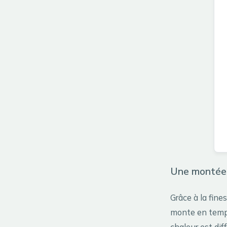
Une montée 
Grâce à la fine
monte en tempé
chaleur est di