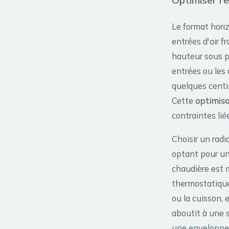
Optimiser l'
Le format hori
entrées d'air fr
hauteur sous pl
entrées ou les
quelques centim
Cette
optimisa
contraintes li
Choisir un radi
optant pour un
chaudière est 
thermostatique
ou la cuisson, 
aboutit à une s
une enveloppe 