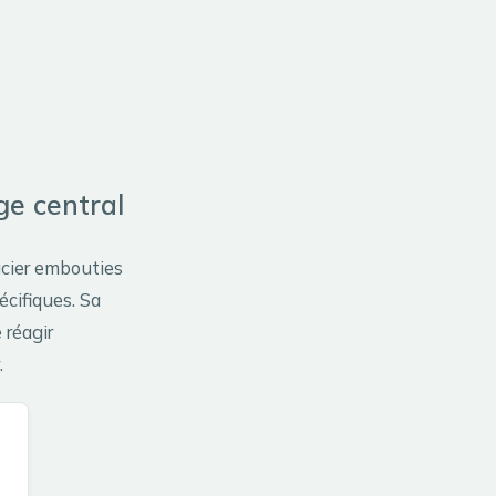
ge central
’acier embouties
cifiques. Sa
 réagir
.