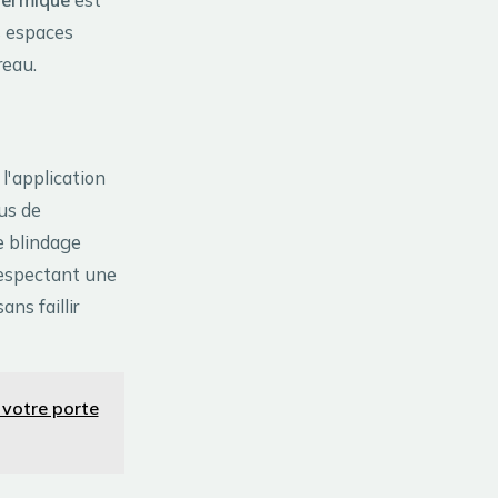
s espaces
reau.
 l'application
us de
e blindage
 respectant une
ns faillir
 votre porte