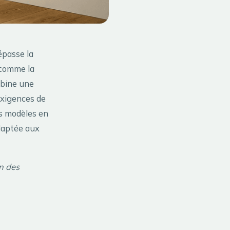
épasse la
 comme la
mbine une
xigences de
ns modèles en
adaptée aux
on des