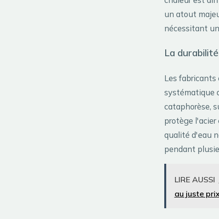
un atout majeur
nécessitant un
La durabilit
Les fabricants o
systématique d
cataphorèse, s
protège l'acier
qualité d'eau n
pendant plusie
LIRE AUSSI
au juste pri