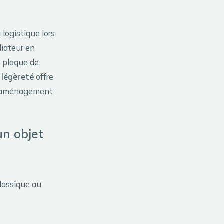
 logistique lors
diateur en
n plaque de
e
légèreté
offre
 l'aménagement
un objet
classique au