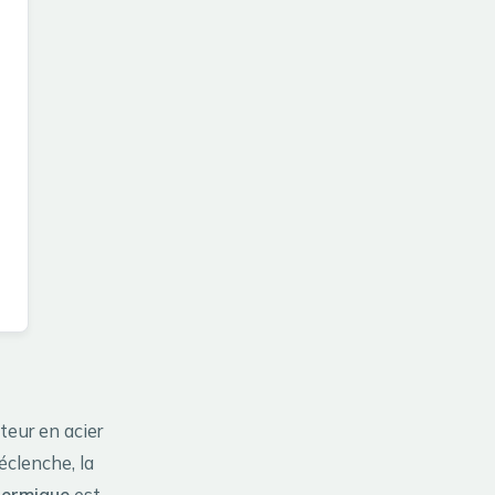
teur en acier
clenche, la
hermique
est