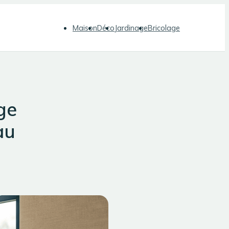
Maison
Déco
Jardinage
Bricolage
ge
au