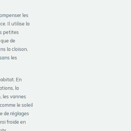
compenser les
. Il utilise la
s petites
 que de
s la cloison.
sans les
abitat. En
tions, la
, les vannes
comme le soleil
de de réglages
oi froide en
nts