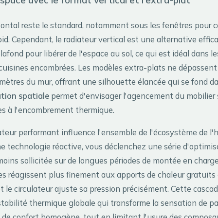
espace avec le format vertical et l'extra-plat
zontal reste le standard, notamment sous les fenêtres pour 
oid. Cependant, le radiateur vertical est une alternative efficace
afond pour libérer de l'espace au sol, ce qui est idéal dans le
 cuisines encombrées. Les modèles extra-plats ne dépassent
ètres du mur, offrant une silhouette élancée qui se fond dan
tion spatiale
permet d'envisager l'agencement du mobilier 
ées à l'encombrement thermique.
ateur performant influence l'ensemble de l'écosystème de l'h
e technologie réactive, vous déclenchez une série d'optimisa
moins sollicitée sur de longues périodes de montée en charge
s réagissent plus finement aux apports de chaleur gratuits 
et le circulateur ajuste sa pression précisément. Cette casca
tabilité thermique globale qui transforme la sensation de par
de confort homogène, tout en limitant l'usure des composa