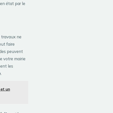
 en état par le
s travaux ne
ut faire
endes peuvent
e votre mairie
ment les
e
.
 et un