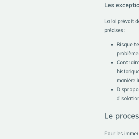
Les exception
La loi prévoit 
précises :
Risque te
problèmes
Contraint
historiqu
manière i
Dispropo
d’isolatio
Le proces
Pour les immeu