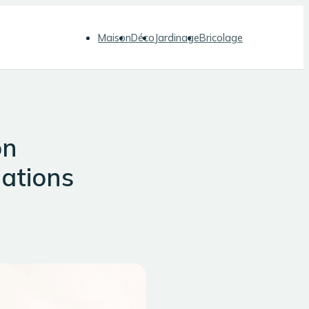
Maison
Déco
Jardinage
Bricolage
on
gations