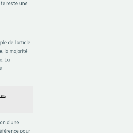
ote reste une
le de l’article
, la majorité
e. La
ue
ues
ion d’une
éférence pour