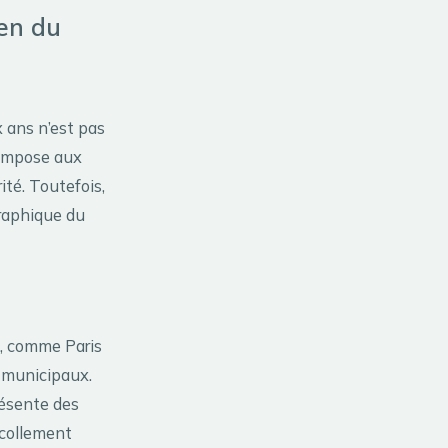
ien du
x ans n’est pas
 impose aux
ité. Toutefois,
graphique du
es, comme Paris
 municipaux.
résente des
écollement