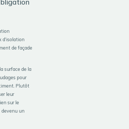
obligation
ation
 d’isolation
lement de façade
a surface de la
faudages pour
timent. Plutôt
er leur
ien sur le
 devenu un