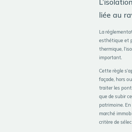
L’isolatio
liée au r
La réglementat
esthétique et p
thermique, l’is
important.
Cette règle s’a
façade, hors ou
traiter les po
que de subir cet
patrimoine. En 
marché immobil
critère de séle