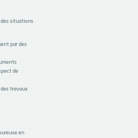
s des situations
ment par des
onuments
aspect de
 des travaux
goureuse en