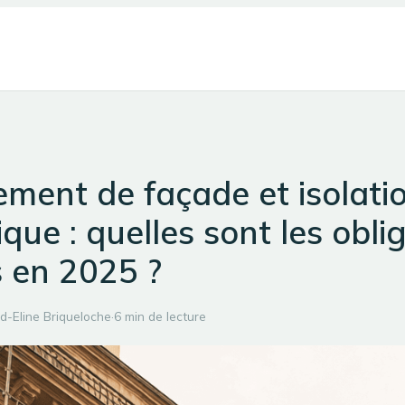
ment de façade et isolati
que : quelles sont les obli
s en 2025 ?
d-Eline Briqueloche
·
6 min de lecture