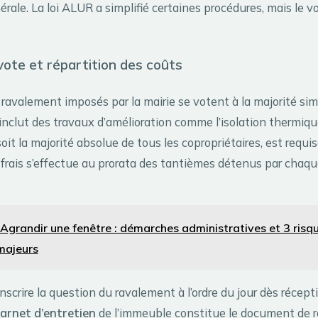
ale. La loi ALUR a simplifié certaines procédures, mais le v
vote et répartition des coûts
ravalement imposés par la mairie se votent à la majorité simp
t inclut des travaux d’amélioration comme l’isolation thermique
 soit la majorité absolue de tous les copropriétaires, est requis
s frais s’effectue au prorata des tantièmes détenus par chaq
Agrandir une fenêtre : démarches administratives et 3 risq
 majeurs
inscrire la question du ravalement à l’ordre du jour dès récept
arnet d’entretien
de l’immeuble constitue le document de r