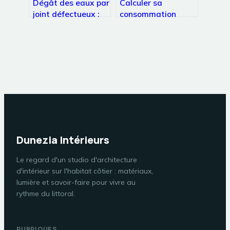
Dégât des eaux par
Calculer sa
joint défectueux :
consommation
qui paie réellement
électrique en euros :
et comment éviter
3 étapes pour
le refus d’assurance
maîtriser son
?
budget
Dunezia Intérieurs
Le regard d'un studio d'architecture
d'intérieur sur l'habitat côtier : matériaux,
lumière et savoir-faire pour vivre au
rythme du littoral.
RUBRIQUES