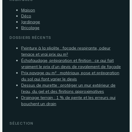
Maison
Déco
Jardinage
Bricolage
DOSSIERS RÉCENTS
Peinture à la pliolite : façade respirante, odeur
tenace et vrai prix au m²
Échafaudage, préparation et finition : ce qui fait
vraiment le prix d’un devis de ravalement de façade
Prix pavage au m² : matériaux, pose et préparation
du sol qui font varier le devis
Dessus de murette : protéger un mur extérieur de
l’eau, du gel et des finitions approximatives
Drainage terrain : 1 % de pente et les erreurs qui
bouchent un drain
SÉLECTION