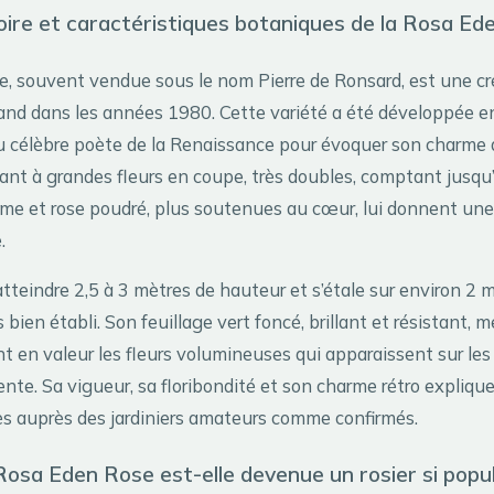
toire et caractéristiques botaniques de la Rosa E
, souvent vendue sous le nom Pierre de Ronsard, est une cr
lland dans les années 1980. Cette variété a été développée e
u célèbre poète de la Renaissance pour évoquer son charme d
ant à grandes fleurs en coupe, très doubles, comptant jusqu’
ème et rose poudré, plus soutenues au cœur, lui donnent une 
.
atteindre 2,5 à 3 mètres de hauteur et s’étale sur environ 2 
 bien établi. Son feuillage vert foncé, brillant et résistant, m
 en valeur les fleurs volumineuses qui apparaissent sur les
nte. Sa vigueur, sa floribondité et son charme rétro expliqu
 auprès des jardiniers amateurs comme confirmés.
Rosa Eden Rose est-elle devenue un rosier si popul