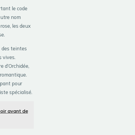
tant le code
’autre nom
rose, les deux
se.
 des teintes
 vives.
e d’Orchidée,
 romantique.
impant pour
ste spécialisé.
voir avant de