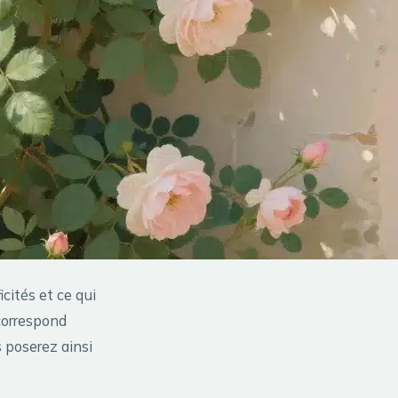
icités et ce qui
 correspond
s poserez ainsi