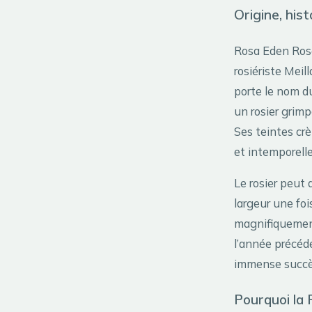
Origine, his
Rosa Eden Rose
rosiériste Mei
porte le nom d
un rosier grimp
Ses teintes cr
et intemporelle
Le rosier peut 
largeur une fois
magnifiquement
l’année précéde
immense succès
Pourquoi la 