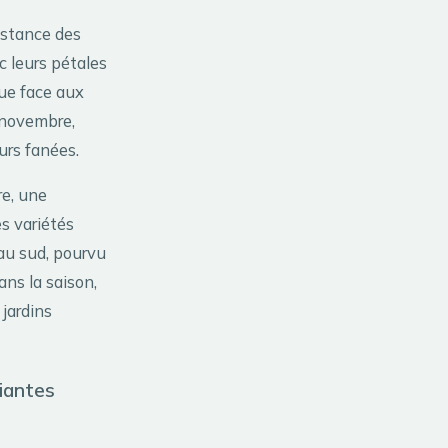
istance des
c leurs pétales
ue face aux
 novembre,
urs fanées.
re, une
s variétés
 au sud, pourvu
ans la saison,
 jardins
iantes