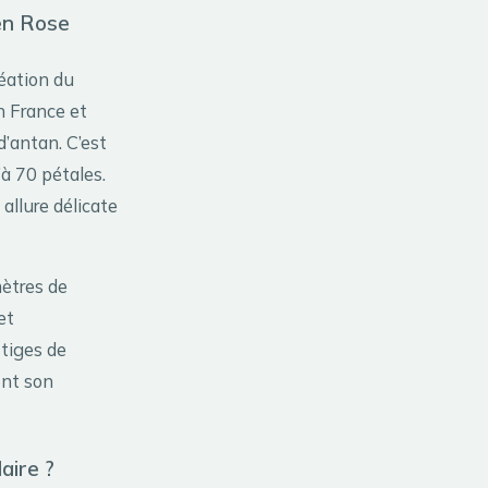
den Rose
éation du
n France et
’antan. C’est
à 70 pétales.
allure délicate
mètres de
et
 tiges de
ent son
aire ?