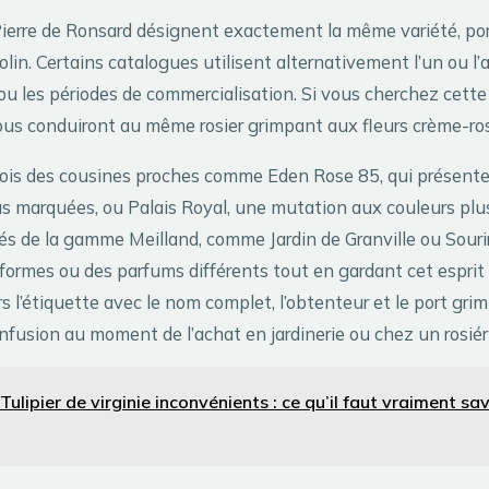
ierre de Ronsard désignent exactement la même variété, por
lin. Certains catalogues utilisent alternativement l’un ou l
ou les périodes de commercialisation. Si vous cherchez cette 
ous conduiront au même rosier grimpant aux fleurs crème-ro
efois des cousines proches comme Eden Rose 85, qui présente
s marquées, ou Palais Royal, une mutation aux couleurs plus
és de la gamme Meilland, comme Jardin de Granville ou Sourir
formes ou des parfums différents tout en gardant cet esprit
rs l’étiquette avec le nom complet, l’obtenteur et le port gr
nfusion au moment de l’achat en jardinerie ou chez un rosiéri
Tulipier de virginie inconvénients : ce qu’il faut vraiment sa