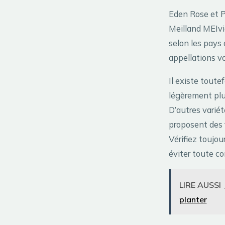
Eden Rose et P
Meilland MEIvio
selon les pays 
appellations v
Il existe tout
légèrement plu
D’autres variét
proposent des 
Vérifiez toujou
éviter toute co
LIRE AUSSI
planter