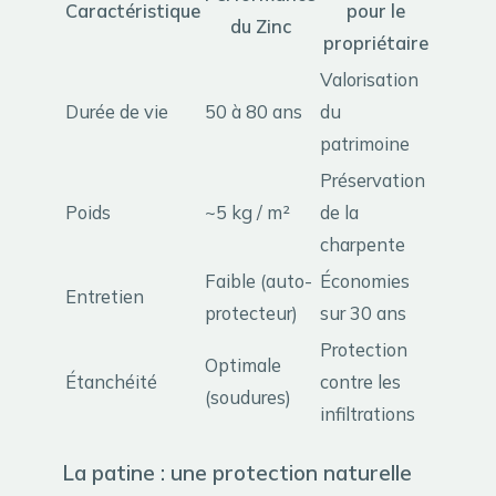
Caractéristique
pour le
du Zinc
propriétaire
Valorisation
Durée de vie
50 à 80 ans
du
patrimoine
Préservation
Poids
~5 kg / m²
de la
charpente
Faible (auto-
Économies
Entretien
protecteur)
sur 30 ans
Protection
Optimale
Étanchéité
contre les
(soudures)
infiltrations
La patine : une protection naturelle