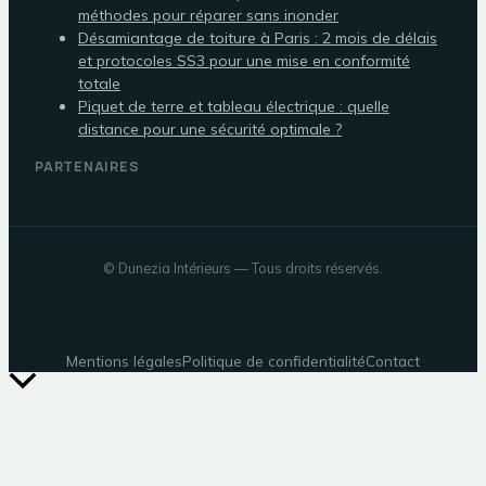
méthodes pour réparer sans inonder
Désamiantage de toiture à Paris : 2 mois de délais
et protocoles SS3 pour une mise en conformité
totale
Piquet de terre et tableau électrique : quelle
distance pour une sécurité optimale ?
PARTENAIRES
©
Dunezia Intérieurs
— Tous droits réservés.
Mentions légales
Politique de confidentialité
Contact
Retour
en
haut