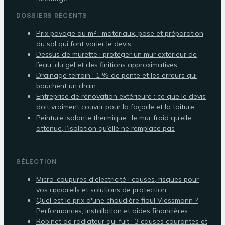
DOSSIERS RÉCENTS
Prix pavage au m² : matériaux, pose et préparation
du sol qui font varier le devis
Dessus de murette : protéger un mur extérieur de
l’eau, du gel et des finitions approximatives
Drainage terrain : 1 % de pente et les erreurs qui
bouchent un drain
Entreprise de rénovation extérieure : ce que le devis
doit vraiment couvrir pour la façade et la toiture
Peinture isolante thermique : le mur froid qu’elle
atténue, l’isolation qu’elle ne remplace pas
SÉLECTION
Micro-coupures d'électricité : causes, risques pour
vos appareils et solutions de protection
Quel est le prix d'une chaudière fioul Viessmann ?
Performances, installation et aides financières
Robinet de radiateur qui fuit : 3 causes courantes et