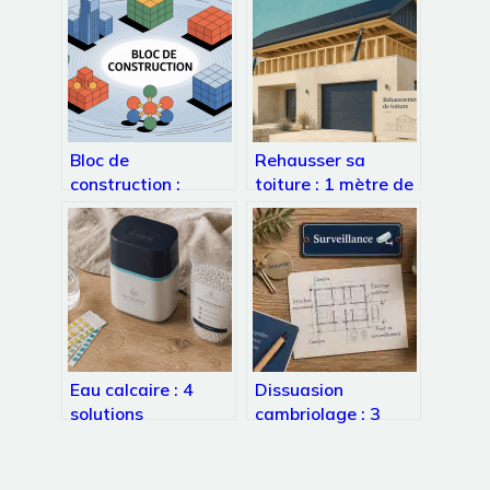
Bloc de
Rehausser sa
construction :
toiture : 1 mètre de
usages, enjeux et
hauteur pour
choix pour vos
transformer vos
projets
combles perdus
Eau calcaire : 4
Dissuasion
solutions
cambriolage : 3
techniques et
minutes pour faire
naturelles pour
fuir l’intrus et
protéger votre
protéger votre