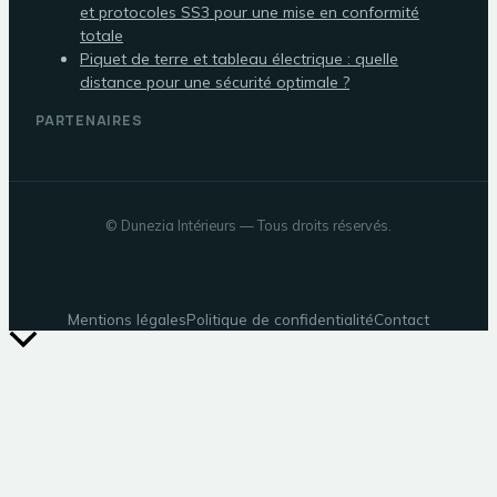
et protocoles SS3 pour une mise en conformité
totale
Piquet de terre et tableau électrique : quelle
distance pour une sécurité optimale ?
PARTENAIRES
©
Dunezia Intérieurs
— Tous droits réservés.
Mentions légales
Politique de confidentialité
Contact
Retour
en
haut