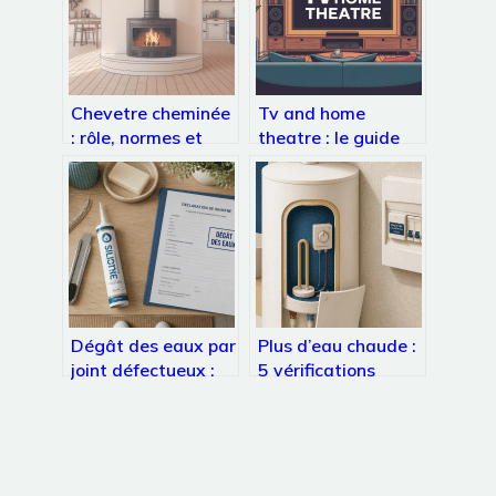
Chevetre cheminée
Tv and home
: rôle, normes et
theatre : le guide
réalisation pas à
complet pour choisir
pas
et bien configurer
Dégât des eaux par
Plus d’eau chaude :
joint défectueux :
5 vérifications
qui paie réellement
indispensables
et comment éviter
avant d’appeler un
le refus d’assurance
plombier
?