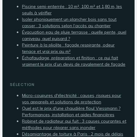
Piscine semi-enterrée : 10 m², 100 m² et 1,80 m, les
seuils à vérifier
Isoler phoniquement un plancher bois sans tout
casser : 3 solutions selon l’accès au chantier
Évacuation eau de pluie terrasse : quelle pente, quel
caniveau, quel puisard ?
Peinture à la pliolite : façade respirante, odeur
tenace et vrai prix au m²
Échafaudage, préparation et finition : ce qui fait
vraiment le prix d’un devis de ravalement de façade
SÉLECTION
Micro-coupures d'électricité : causes, risques pour
vos appareils et solutions de protection
Quel est le prix d'une chaudière fioul Viessmann ?
Performances, installation et aides financières
Robinet de radiateur qui fuit : 3 causes courantes et
méthodes pour réparer sans inonder
Désamiantage de toiture à Paris : 2 mois de délais