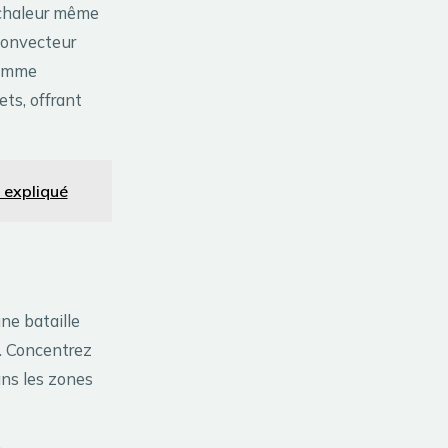
a chaleur même
 convecteur
somme
ets, offrant
 expliqué
ne bataille
e. Concentrez
ans les zones