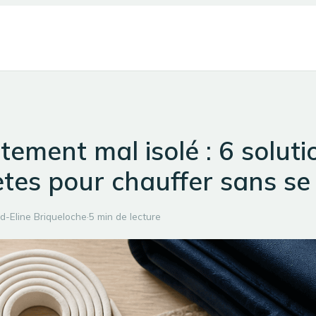
ement mal isolé : 6 soluti
tes pour chauffer sans se 
d-Eline Briqueloche
·
5 min de lecture