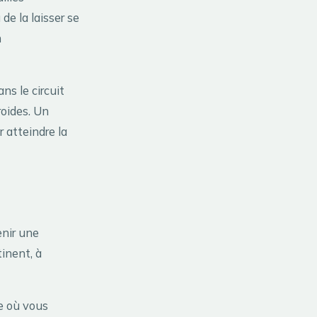
de la laisser se
n
ns le circuit
roides. Un
 atteindre la
enir une
inent, à
ie où vous