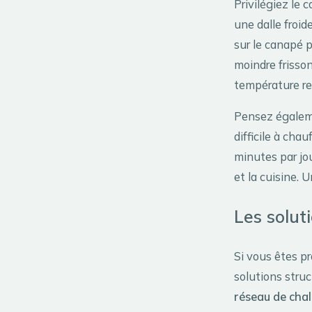
Privilégiez le c
une dalle froid
sur le canapé p
moindre frisson
température re
Pensez égaleme
difficile à cha
minutes par jou
et la cuisine. 
Les solut
Si vous êtes pr
solutions struc
réseau de chal