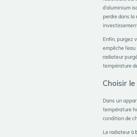
d’aluminium isol
perdre dans la
investissement 
Enfin, purgez v
empêche l’eau 
radiateur purg
température de
Choisir l
Dans un appart
température ho
condition de ch
Le radiateur à