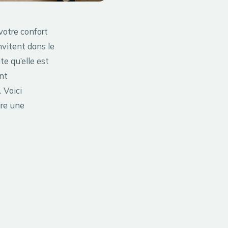
votre confort
nvitent dans le
te qu’elle est
ant
 Voici
dre une