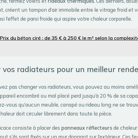
uche, fermez volets et
rideaux thermiques
. Ces derniers, doub
t, créent un tampon d’air immobile entre le vitrage froid et v
nsi l’effet de paroi froide qui aspire votre chaleur corporelle.
Prix du béton ciré : de 35 € à 250 € le m² selon la complexit
 vos radiateurs pour un meilleur ren
vez pas changer vos radiateurs, vous pouvez au moins amélio
 appareil encombré ou mal placé perd jusqu’à 20 % de sa capa
ez-vous qu’aucun meuble, canapé ou rideau long ne se trou
chaleur doit circuler librement dans toute la pièce.
icace consiste à placer des
panneaux réflecteurs
de chaleur 
out s’ils sont fixés sur un mur donnant sur l’extérieur. Ces feu