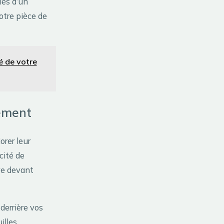
lés d’un
otre pièce de
é de votre
dement
rer leur
cité de
ve devant
derrière vos
illes