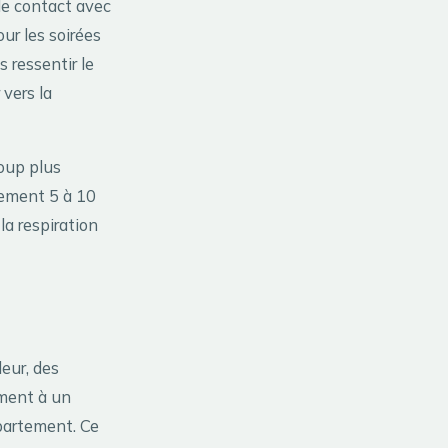
le contact avec
ur les soirées
 ressentir le
 vers la
oup plus
ogement 5 à 10
la respiration
leur, des
ement à un
partement. Ce