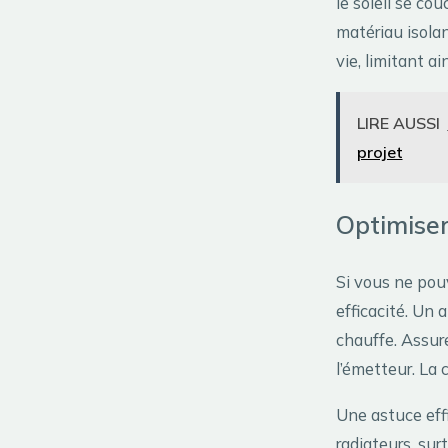
le soleil se co
matériau isolan
vie, limitant ai
LIRE AUSSI
projet
Optimiser
Si vous ne pou
efficacité. Un
chauffe. Assur
l’émetteur. La 
Une astuce eff
radiateurs, surt