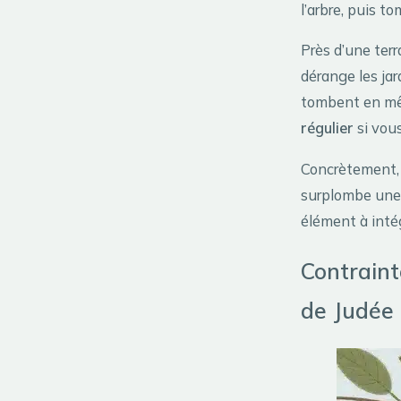
l’arbre, puis t
Près d’une terr
dérange les jar
tombent en mê
régulier
si vous
Concrètement, 
surplombe une 
élément à intég
Contraint
de Judée