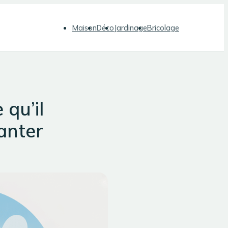
Maison
Déco
Jardinage
Bricolage
 qu’il
anter