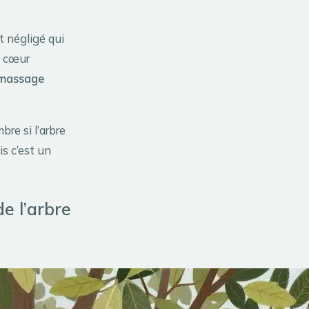
t négligé qui
e cœur
massage
e si l’arbre
s c’est un
de l’arbre