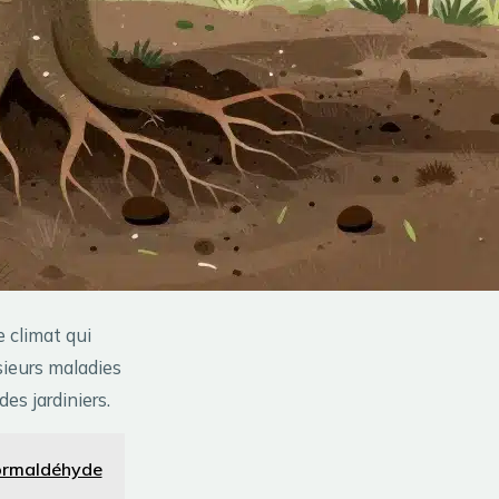
e climat qui
sieurs maladies
es jardiniers.
 formaldéhyde