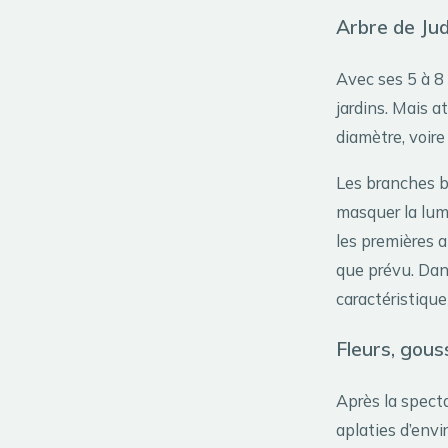
Arbre de Jud
Avec ses 5 à 8
jardins. Mais a
diamètre, voir
Les branches b
masquer la lumi
les premières 
que prévu. Dans
caractéristique
Fleurs, gouss
Après la specta
aplaties d’env