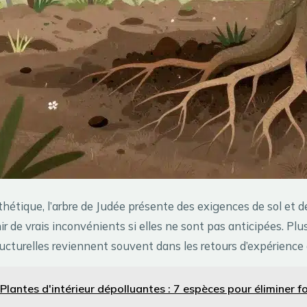
thétique, l’arbre de Judée présente des exigences de sol et d
 de vrais inconvénients si elles ne sont pas anticipées. Plu
tructurelles reviennent souvent dans les retours d’expérience d
Plantes d'intérieur dépolluantes : 7 espèces pour éliminer