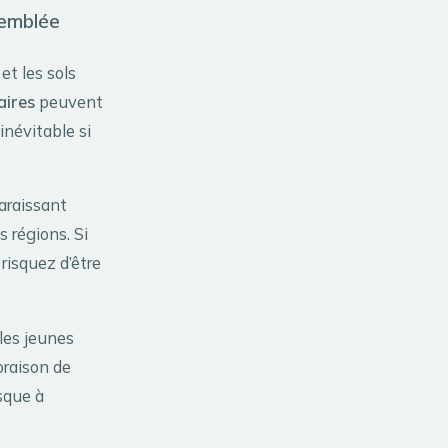
’emblée
et les sols
aires
peuvent
inévitable si
araissant
s régions. Si
risquez d’être
 les jeunes
oraison de
isque à