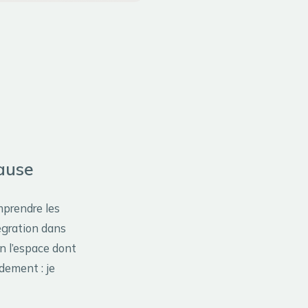
cause
mprendre les
tégration dans
on l’espace dont
dement : je