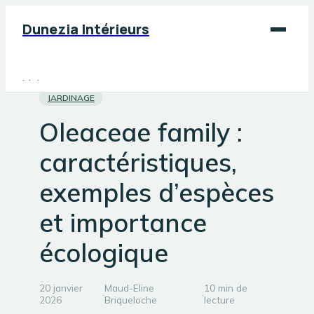
Dunezia Intérieurs
Maison
JARDINAGE
Déco
Oleaceae family :
Jardinage
caractéristiques,
Bricolage
exemples d’espèces
et importance
écologique
20 janvier
Maud-Eline
10 min de
·
·
2026
Briqueloche
lecture