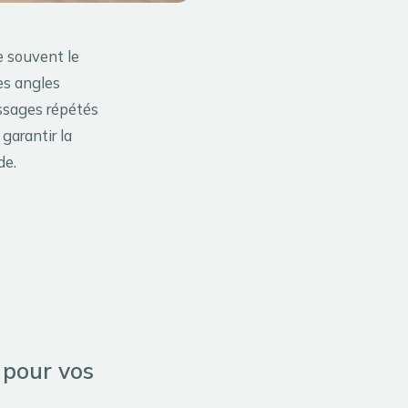
e souvent le
es angles
assages répétés
garantir la
de.
 pour vos