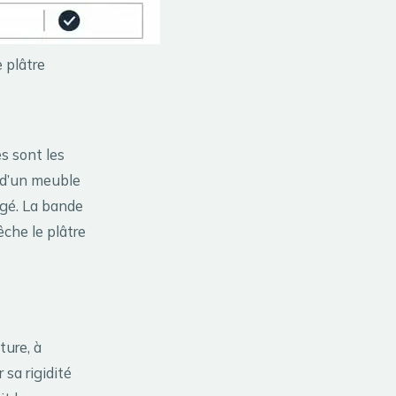
 plâtre
s sont les
e d’un meuble
égé. La bande
che le plâtre
ture, à
sa rigidité