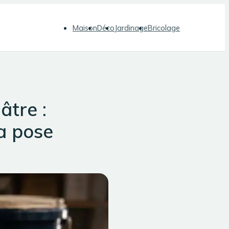
Maison
Déco
Jardinage
Bricolage
âtre :
la pose