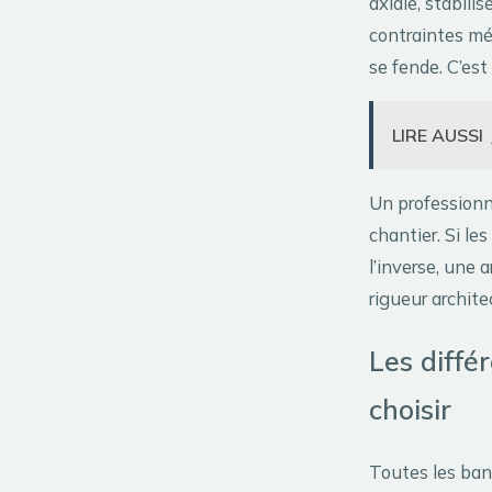
axiale, stabili
contraintes méc
se fende. C’est
LIRE AUSSI
Un professionn
chantier. Si le
l’inverse, une 
rigueur archite
Les diffé
choisir
Toutes les ban