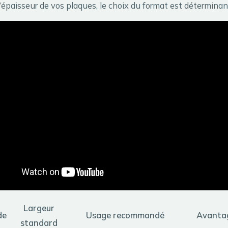
l’épaisseur de vos plaques, le choix du format est déterminan
Largeur
de
Usage recommandé
Avantag
standard