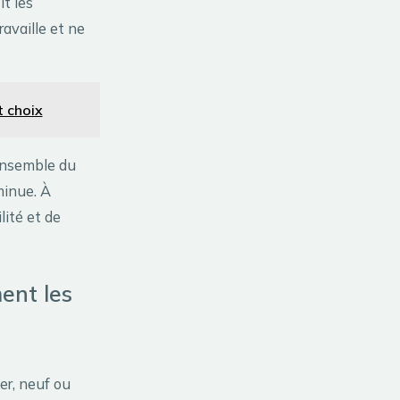
it les
ravaille et ne
t choix
’ensemble du
minue. À
lité et de
ent les
er, neuf ou