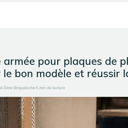
armée pour plaques de pl
r le bon modèle et réussir 
d-Eline Briqueloche
·
5 min de lecture