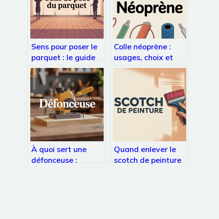
Sens pour poser le
Colle néoprène :
parquet : le guide
usages, choix et
clair pour ne pas se
conseils pour des
tromper
collages durables
À quoi sert une
Quand enlever le
défonceuse :
scotch de peinture
usages, conseils et
pour un résultat net
erreurs à éviter