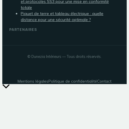
et protocoles SS3 pour une mise en conformité
totale
Piquet de terre et tableau électrique : quelle
distance pour une sécurité optimale ?
PARTENAIRES
©
Dunezia Intérieurs
— Tous droits réservés.
Mentions légales
Politique de confidentialité
Contact
Retour
en
haut