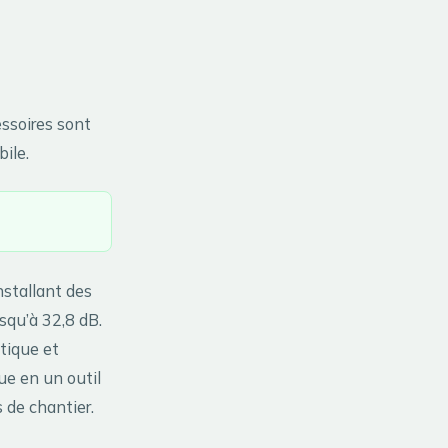
essoires sont
ile.
nstallant des
squ’à 32,8 dB.
tique et
ue en un outil
s de chantier.