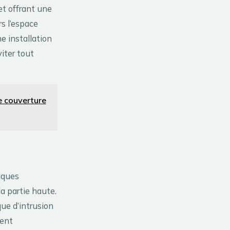
 et offrant une
rs l’espace
e installation
iter tout
e couverture
aques
a partie haute.
que d’intrusion
tent