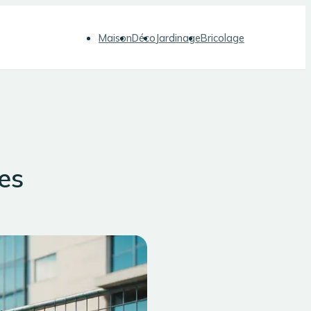
Maison
Déco
Jardinage
Bricolage
les