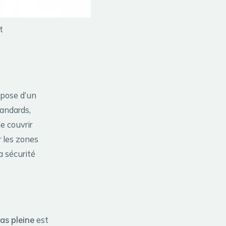
t
mpose d’un
tandards,
e couvrir
r les zones
a sécurité
as pleine
est