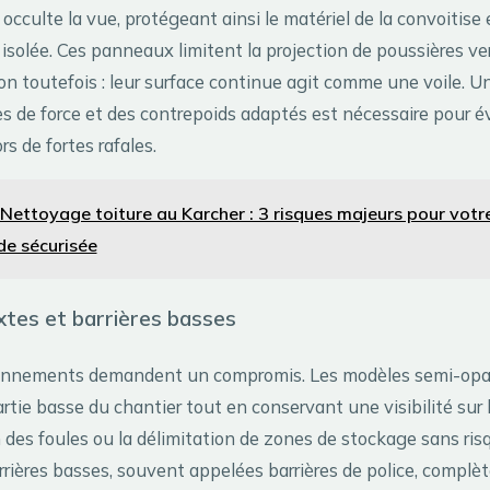
le occulte la vue, protégeant ainsi le matériel de la convoitise
 isolée. Ces panneaux limitent la projection de poussières ve
on toutefois : leur surface continue agit comme une voile. Un
s de force et des contrepoids adaptés est nécessaire pour év
s de fortes rafales.
Nettoyage toiture au Karcher : 3 risques majeurs pour votr
de sécurisée
xtes et barrières basses
ronnements demandent un compromis. Les modèles semi-op
tie basse du chantier tout en conservant une visibilité sur l
 des foules ou la délimitation de zones de stockage sans ris
rrières basses, souvent appelées barrières de police, complè