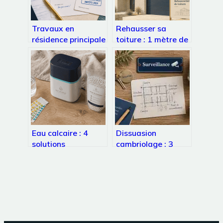
Travaux en
Rehausser sa
résidence principale
toiture : 1 mètre de
: quels avantages
hauteur pour
fiscaux réels en
transformer vos
2024 ?
combles perdus
Eau calcaire : 4
Dissuasion
solutions
cambriolage : 3
techniques et
minutes pour faire
naturelles pour
fuir l’intrus et
protéger votre
protéger votre
maison
foyer