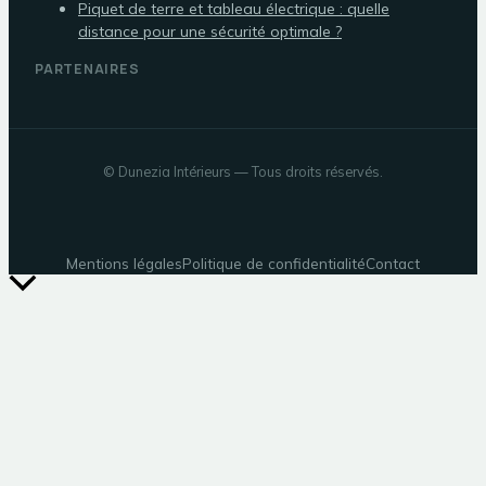
Piquet de terre et tableau électrique : quelle
distance pour une sécurité optimale ?
PARTENAIRES
©
Dunezia Intérieurs
— Tous droits réservés.
Mentions légales
Politique de confidentialité
Contact
Retour
en
haut