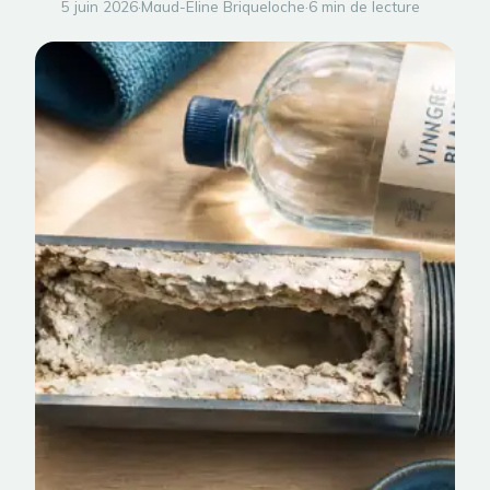
5 juin 2026
·
Maud-Eline Briqueloche
·
6 min de lecture