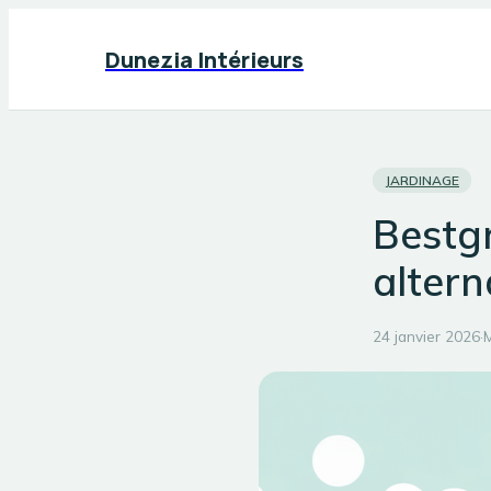
Dunezia Intérieurs
JARDINAGE
Bestgre
altern
24 janvier 2026
·
M