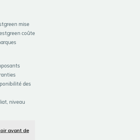
stgreen mise
Bestgreen coûte
marques
omposants
ranties
ponibilité des
iat, niveau
voir avant de