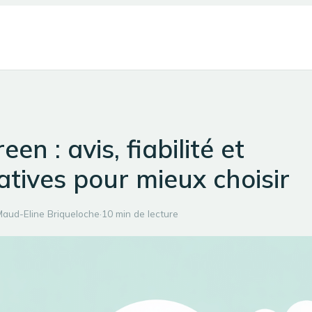
en : avis, fiabilité et
atives pour mieux choisir
aud-Eline Briqueloche
·
10 min de lecture