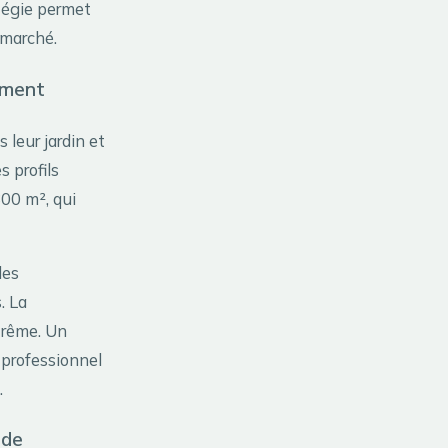
tégie permet
 marché.
ement
leur jardin et
s profils
800 m², qui
les
. La
xtrême. Un
 professionnel
.
 de