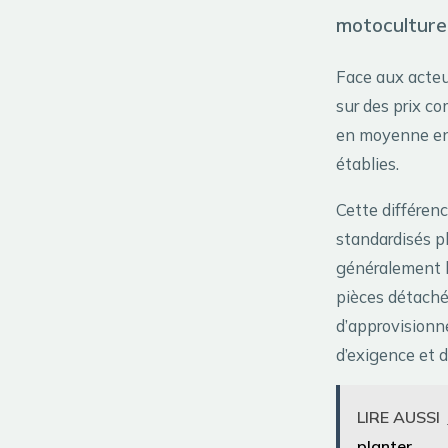
motoculture
Face aux acteu
sur des prix c
en moyenne ent
établies.
Cette différenc
standardisés pl
généralement li
pièces détachée
d’approvisionn
d’exigence et 
LIRE AUSSI
planter