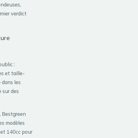
ondeuses,
mier verdict
ture
ublic :
 et taille-
e dans les
e sur des
, Bestgreen
Les modèles
 et 140cc pour