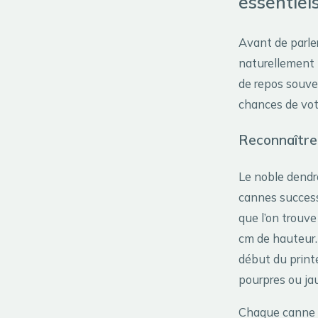
essentiel
Avant de parle
naturellement 
de repos souve
chances de vot
Reconnaître 
Le noble dendr
cannes success
que l’on trouve
cm de hauteur. 
début du printe
pourpres ou ja
Chaque canne tr