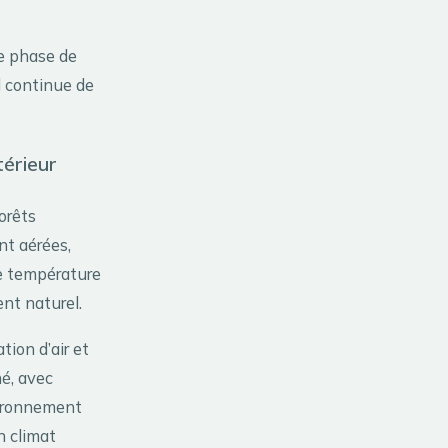
e phase de
l continue de
térieur
orêts
nt aérées,
de température
nt naturel.
tion d’air et
né, avec
vironnement
n climat