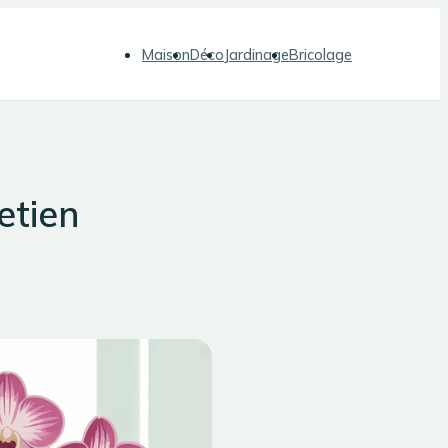
Maison
Déco
Jardinage
Bricolage
etien