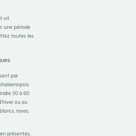
t vit
ec une période
ttez toutes les
ques
sent par
phalaenopsis
indre 30 à 60
d’hiver ou au
blancs, roses,
ien présentes,