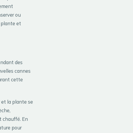
vement
nserver ou
 plante et
andant des
ouvelles cannes
urant cette
 et la plante se
èche,
t chauffé. En
ature pour