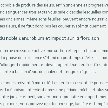
 capable de produire des fleurs, enfin ancienne et progressi
 distinguer ces trois états vous aide à décider lesquelles co
nnes anciennes, même sans feuilles, peuvent encore nourrir la
ues fleurs, il ne faut donc pas les couper systématiquement.
 du noble dendrobium et impact sur la floraison
 alterne croissance active, maturation et repos, chacun dem
. La phase de croissance s’étend du printemps à l’été : les n
’allongent rapidement et développent leurs feuilles. C’est d
plante a besoin d’eau, de chaleur et d’engrais réguliers.
s cannes arrivent à maturité. Les feuilles cessent de pousser
s. La floraison intervient après une période fraîche et plus s
ntre janvier et avril, souvent mal reproduite en appartemen
is par mois, vous pouvez ajuster arrosage, lumière et tempér