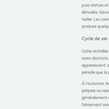
puis mature et
dénudée. Savoir
tailler. Les ca
produire quelq
Cycle de vie
Cette orchidée
soins distincts
apparaissent, s
période que la 
À l’automne, le
prépare au repo
généralement e
l’observant mo