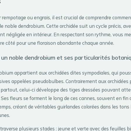
s
r rempotage ou engrais, il est crucial de comprendre commen
le noble dendrobium. Cette orchidée suit un cycle précis, av
nt négligée en intérieur. En respectant son rythme, vous me
re côté pour une floraison abondante chaque année.
un noble dendrobium et ses particularités botani
obium appartient aux orchidées dites sympodiales, qui pous
ives appelées pseudobulbes. Contrairement aux orchidées 
 partout, celui-ci développe des tiges dressées pouvant atte
Ses fleurs se forment le long de ces cannes, souvent en fin 
mps, créant de véritables guirlandes colorées dans les tons 
unes.
averse plusieurs stades : jeune et verte avec des feuilles b