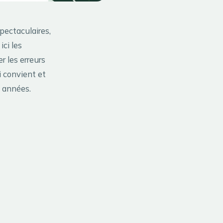
pectaculaires,
ici les
er les erreurs
i convient et
s années.
s