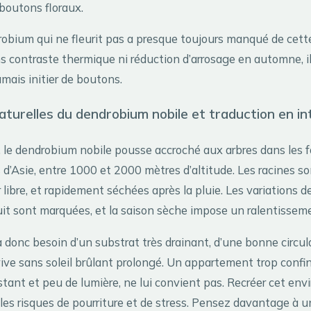
 boutons floraux.
obium qui ne fleurit pas a presque toujours manqué de cett
ns contraste thermique ni réduction d’arrosage en automne, i
mais initier de boutons.
aturelles du dendrobium nobile et traduction en in
, le dendrobium nobile pousse accroché aux arbres dans les f
’Asie, entre 1000 et 2000 mètres d’altitude. Les racines so
r libre, et rapidement séchées après la pluie. Les variations 
uit sont marquées, et la saison sèche impose un ralentisseme
l a donc besoin d’un substrat très drainant, d’une bonne circula
vive sans soleil brûlant prolongé. Un appartement trop confi
tant et peu de lumière, ne lui convient pas. Recréer cet en
e les risques de pourriture et de stress. Pensez davantage à u