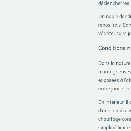
déclencher les
Un noble dendr
repos frais. Sa
végéter sans ja
Conditions n
Dans la nature
montagneuses d
exposées à l’ai
entre jour et n
En intérieur, i
d’une lumière 
chauffage cons
simplifié limit