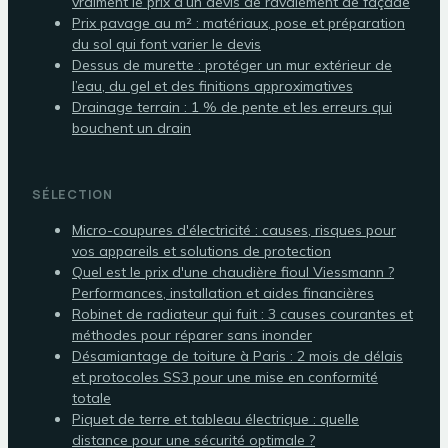
vraiment le prix d’un devis de ravalement de façade
Prix pavage au m² : matériaux, pose et préparation
du sol qui font varier le devis
Dessus de murette : protéger un mur extérieur de
l’eau, du gel et des finitions approximatives
Drainage terrain : 1 % de pente et les erreurs qui
bouchent un drain
SÉLECTION
Micro-coupures d'électricité : causes, risques pour
vos appareils et solutions de protection
Quel est le prix d'une chaudière fioul Viessmann ?
Performances, installation et aides financières
Robinet de radiateur qui fuit : 3 causes courantes et
méthodes pour réparer sans inonder
Désamiantage de toiture à Paris : 2 mois de délais
et protocoles SS3 pour une mise en conformité
totale
Piquet de terre et tableau électrique : quelle
distance pour une sécurité optimale ?