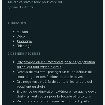
lumière et savoir-faire pour vivre au
rythme du littoral.
RUBRIQUES
Maison
Déco
Jardinage
Bricolage
DOSSIERS RÉCENTS
Prix pavage au m² : matériaux, pose et préparation
du sol qui font varier le devis
Dessus de murette : protéger un mur extérieur de
l’eau, du gel et des finitions approximatives
Drainage terrain : 1 % de pente et les erreurs qui
bouchent un drain
Entreprise de rénovation extérieure : ce que le devis
doit vraiment couvrir pour la façade et la toiture
Peinture isolante thermique : le mur froid qu’elle