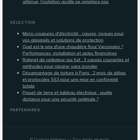
atténue, l’isolation qu’elle ne remplace pas
SÉLECTION
Micro-coupures d'électricité : causes, risques pour
vos appareils et solutions de protection
Quel est le prix d'une chaudière fioul Viessmann ?
Performances, installation et aides financières
Robinet de radiateur qui fuit : 3 causes courantes et
méthodes pour réparer sans inonder
Désamiantage de toiture à Paris : 2 mois de délais
et protocoles SS3 pour une mise en conformité
totale
Piquet de terre et tableau électrique : quelle
distance pour une sécurité optimale ?
PARTENAIRES
©
Dunezia Intérieurs
— Tous droits réservés.