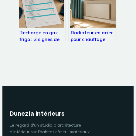
Recharge en gaz
Radiateur en acier
frigo : 3 signes de
pour chauffage
panne et la
central : la
méthode pour
réactivité
intervenir sans
thermique au
risque
service de votre
confort
Dunezia Intérieurs
Le regard d'un studio d'architecture
d'intérieur sur l'habitat côtier : matériaux,