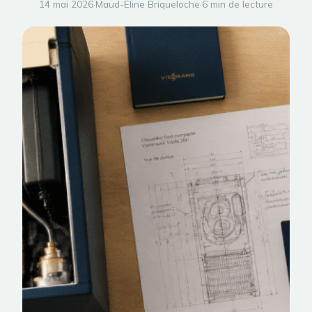
14 mai 2026
·
Maud-Eline Briqueloche
·
6 min de lecture