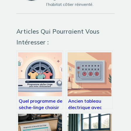
l’habitat côtier réinventé.
Articles Qui Pourraient Vous
Intéresser :
Quel programme de
Ancien tableau
sèche-linge choisir
électrique avec
pour ne pas rétrécir
fusible : que faire,
le linge
que dit la loi,
combien ça coûte ?