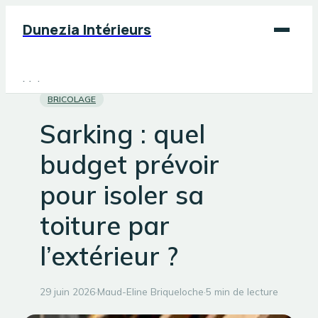
Dunezia Intérieurs
Maison
BRICOLAGE
Déco
Sarking : quel
Jardinage
budget prévoir
Bricolage
pour isoler sa
toiture par
l’extérieur ?
29 juin 2026
·
Maud-Eline Briqueloche
·
5 min de lecture