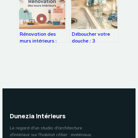
Rénovation des
Déboucher votre
murs intérieurs :
douche : 3
méthodes, prix et
méthodes
erreurs à éviter
naturelles et
l’astuce du cintre
pour libérer vos
canalisations
Dunezia Intérieurs
Le regard d'un studio d'architecture
d'intérieur sur l'habitat côtier : matériaux,