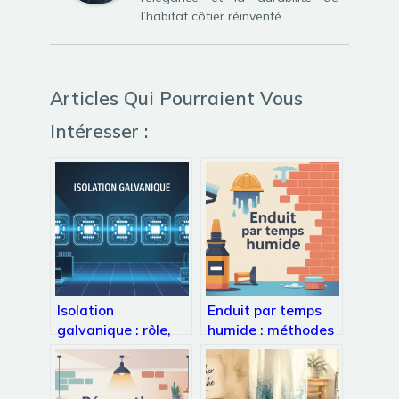
l’habitat côtier réinventé.
Articles Qui Pourraient Vous
Intéresser :
Isolation
Enduit par temps
galvanique : rôle,
humide : méthodes
principes et bonnes
fiables pour réussir
pratiques de
vos travaux
conception