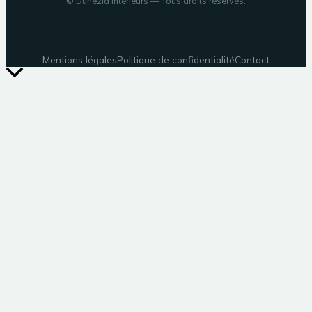
©
Dunezia Intérieurs
— Tous droits réservés.
Mentions légales
Politique de confidentialité
Contact
Retour
en
haut