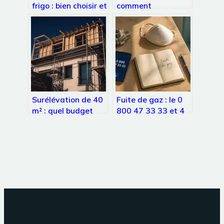
frigo : bien choisir et
comment
organiser pour
transformer votre
gagner de la place
façade en bouclier
thermique
performant ?
Surélévation de 40
Fuite de gaz : le 0
m² : quel budget
800 47 33 33 et 4
prévoir et comment
réflexes vitaux pour
réussir vos travaux
éviter l’explosion
?