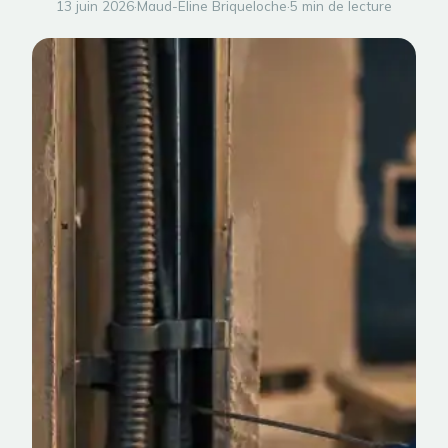
13 juin 2026
·
Maud-Eline Briqueloche
·
5 min de lecture