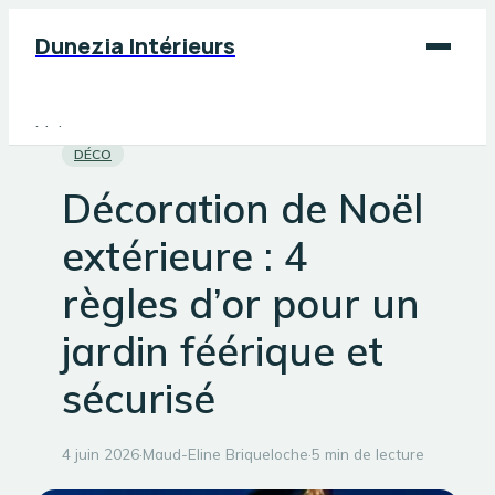
Dunezia Intérieurs
Maison
DÉCO
Déco
Décoration de Noël
Jardinage
extérieure : 4
Bricolage
règles d’or pour un
jardin féérique et
sécurisé
4 juin 2026
·
Maud-Eline Briqueloche
·
5 min de lecture