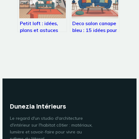
Petit loft : idées,
Deco salon canape
plans et astuces
bleu : 15 idées pour
pour optimiser
un séjour élégant et
chaque m²
chaleureux
Dunezia Intérieurs
Le regard d'un studio d'architecture
d'intérieur sur l'habitat côtier : matériaux,
lumière et savoir-faire pour vivre au
rythme du littoral.