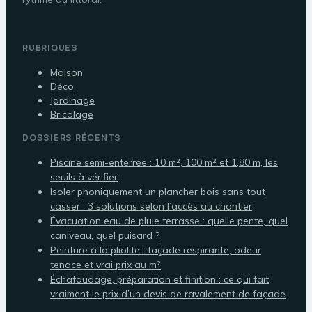
RUBRIQUES
Maison
Déco
Jardinage
Bricolage
DOSSIERS RÉCENTS
Piscine semi-enterrée : 10 m², 100 m² et 1,80 m, les
seuils à vérifier
Isoler phoniquement un plancher bois sans tout
casser : 3 solutions selon l’accès au chantier
Évacuation eau de pluie terrasse : quelle pente, quel
caniveau, quel puisard ?
Peinture à la pliolite : façade respirante, odeur
tenace et vrai prix au m²
Échafaudage, préparation et finition : ce qui fait
vraiment le prix d’un devis de ravalement de façade