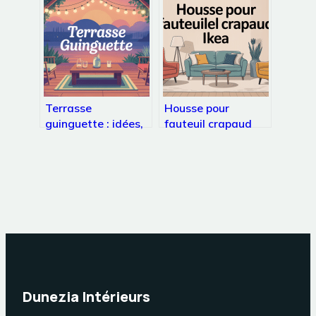
pour un éclairage
chaque m²
unique
Terrasse
Housse pour
guinguette : idées,
fauteuil crapaud
aménagement et
ikea : choisir le bon
ambiance pour un
modèle adapté
lieu irrésistible
Dunezia Intérieurs