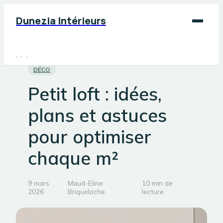
Dunezia Intérieurs
Maison
DÉCO
Déco
Petit loft : idées,
Jardinage
plans et astuces
Bricolage
pour optimiser
chaque m²
9 mars
Maud-Eline
10 min de
·
·
2026
Briqueloche
lecture