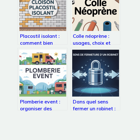
Placostil isolant :
Colle néoprène :
comment bien
usages, choix et
choisir et poser
conseils pour des
votre cloison
collages durables
Plomberie event :
Dans quel sens
organiser des
fermer un robinet :
événements fluides
repères simples
grâce à une
pour ne plus hésiter
logistique sans
fuite