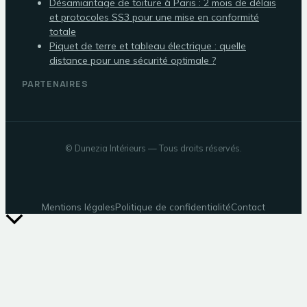
Désamiantage de toiture à Paris : 2 mois de délais
et protocoles SS3 pour une mise en conformité
totale
Piquet de terre et tableau électrique : quelle
distance pour une sécurité optimale ?
PARTENAIRES
©
Dunezia Intérieurs
— Tous droits réservés.
Mentions légales
Politique de confidentialité
Contact
Retour
en
haut