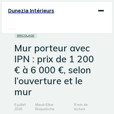
Dunezia Intérieurs
Maison
BRICOLAGE
Déco
Mur porteur avec
Jardinage
IPN : prix de 1 200
Bricolage
€ à 6 000 €, selon
l’ouverture et le
mur
6 juillet
Maud-Eline
8 min de
·
·
2026
Briqueloche
lecture