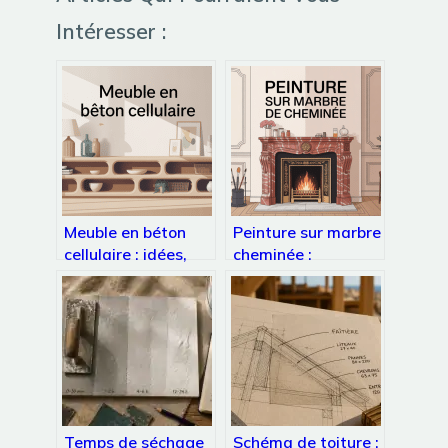
Intéresser :
Meuble en béton
Peinture sur marbre
cellulaire : idées,
cheminée :
plans et mode
techniques, erreurs
d’emploi complet
à éviter et idées
déco
Temps de séchage
Schéma de toiture :