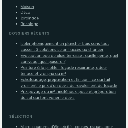
Maison
Déco
Jardinage
Bricolage
DOSSIERS RÉCENTS
Isoler phoniquement un plancher bois sans tout
casser : 3 solutions selon l’accès au chantier
Évacuation eau de pluie terrasse : quelle pente, quel
caniveau, quel puisard ?
Peinture à la pliolite : façade respirante, odeur
tenace et vrai prix au m²
Échafaudage, préparation et finition : ce qui fait
vraiment le prix d’un devis de ravalement de façade
Prix pavage au m² : matériaux, pose et préparation
du sol qui font varier le devis
SÉLECTION
Micro-coupures d'électricité : causes, risques pour