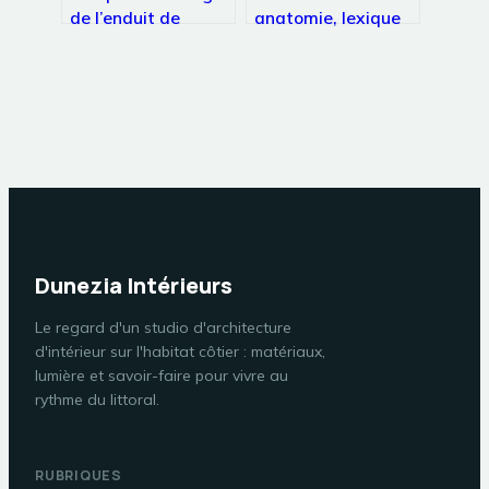
de l’enduit de
anatomie, lexique
lissage : 24h ou
et 5 points de
moins avant de
contrôle pour
poncer ?
réussir vos travaux
Dunezia Intérieurs
Le regard d'un studio d'architecture
d'intérieur sur l'habitat côtier : matériaux,
lumière et savoir-faire pour vivre au
rythme du littoral.
RUBRIQUES