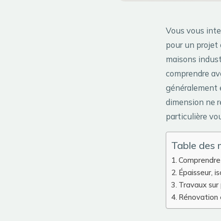
Vous vous inte
pour un projet 
maisons industr
comprendre avan
généralement e
dimension ne r
particulière vo
Table des 
Comprendre l
Épaisseur, i
Travaux sur 
Rénovation e