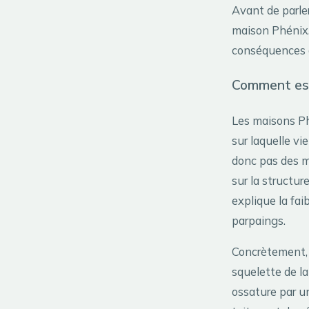
Avant de parler
maison Phénix.
conséquences di
Comment est
Les maisons P
sur laquelle v
donc pas des m
sur la structu
explique la fa
parpaings.
Concrètement, 
squelette de l
ossature par un