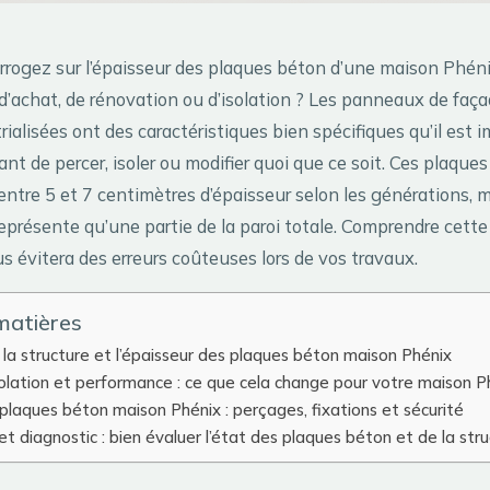
rrogez sur l’épaisseur des plaques béton d’une maison Phénix
d’achat, de rénovation ou d’isolation ? Les panneaux de faça
ialisées ont des caractéristiques bien spécifiques qu’il est 
t de percer, isoler ou modifier quoi que ce soit. Ces plaque
ntre 5 et 7 centimètres d’épaisseur selon les générations, m
eprésente qu’une partie de la paroi totale. Comprendre cette
us évitera des erreurs coûteuses lors de vos travaux.
matières
a structure et l’épaisseur des plaques béton maison Phénix
solation et performance : ce que cela change pour votre maison P
plaques béton maison Phénix : perçages, fixations et sécurité
t diagnostic : bien évaluer l’état des plaques béton et de la str