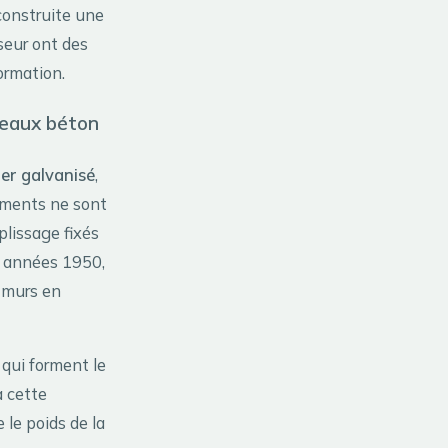
 construite une
seur ont des
formation.
neaux béton
ier galvanisé
,
léments ne sont
plissage fixés
s années 1950,
s murs en
 qui forment le
à cette
 le poids de la