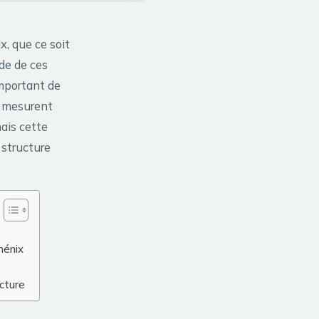
, que ce soit
de de ces
important de
s mesurent
ais cette
 structure
hénix
ucture