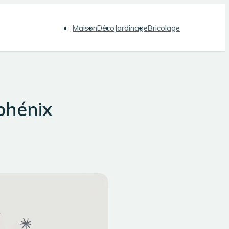
Maison
Déco
Jardinage
Bricolage
phénix