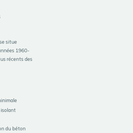
s
se situe
 années 1960-
us récents des
minimale
 isolant
ion du béton