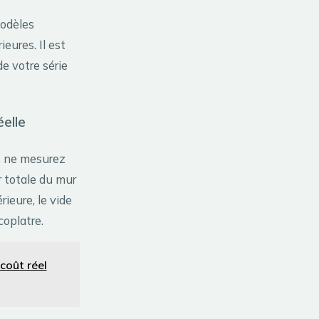
modèles
ures. Il est
e votre série
éelle
us ne mesurez
 totale du mur
ieure, le vide
coplatre.
 coût réel